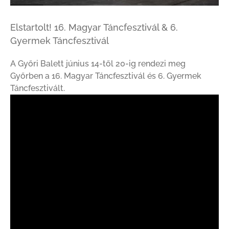
Elstartolt! 16. Magyar Táncfesztivál & 6.
Gyermek Táncfesztivál
A Győri Balett június 14-től 20-ig rendezi meg
Győrben a 16. Magyar Táncfesztivál és 6. Gyermek
Táncfesztivált.