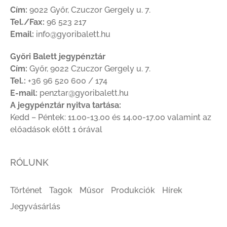
Cím:
9022 Győr, Czuczor Gergely u. 7.
Tel./Fax:
96 523 217
Email:
info@gyoribalett.hu
Győri Balett jegypénztár
Cím:
Győr, 9022 Czuczor Gergely u. 7.
Tel.:
+36 96 520 600 / 174
E-mail:
penztar@gyoribalett.hu
A jegypénztár nyitva tartása:
Kedd – Péntek: 11.00-13.00 és 14.00-17.00 valamint az
előadások előtt 1 órával
RÓLUNK
Történet
Tagok
Műsor
Produkciók
Hírek
Jegyvásárlás