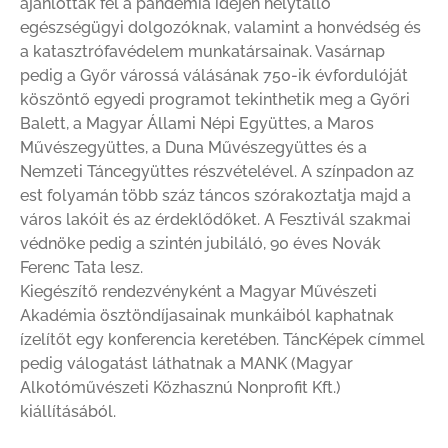
ajánlottak fel a pandémia idején helytálló
egészségügyi dolgozóknak, valamint a honvédség és
a katasztrófavédelem munkatársainak. Vasárnap
pedig a Győr várossá válásának 750-ik évfordulóját
köszöntő egyedi programot tekinthetik meg a Győri
Balett, a Magyar Állami Népi Együttes, a Maros
Művészegyüttes, a Duna Művészegyüttes és a
Nemzeti Táncegyüttes részvételével. A színpadon az
est folyamán több száz táncos szórakoztatja majd a
város lakóit és az érdeklődőket. A Fesztivál szakmai
védnöke pedig a szintén jubiláló, 90 éves Novák
Ferenc Tata lesz.
Kiegészítő rendezvényként a Magyar Művészeti
Akadémia ösztöndíjasainak munkáiból kaphatnak
ízelítőt egy konferencia keretében. TáncKépek címmel
pedig válogatást láthatnak a MANK (Magyar
Alkotóművészeti Közhasznú Nonprofit Kft.)
kiállításából.