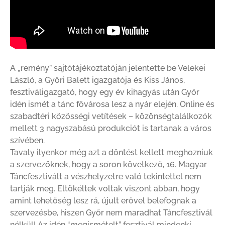
A „remény” sajtótájékoztatóján jelentette be Velekei
László, a Győri Balett igazgatója és Kiss János,
fesztiváligazgató, hogy egy év kihagyás után Győr
idén ismét a tánc fővárosa lesz a nyár elején. Online és
szabadtéri közösségi vetítések – közönségtalálkozók
mellett 3 nagyszabású produkciót is tartanak a város
szívében.
Tavaly ilyenkor még azt a döntést kellett meghozniuk
a szervezőknek, hogy a soron következő, 16. Magyar
Táncfesztivált a vészhelyzetre való tekintettel nem
tartják meg. Eltökéltek voltak viszont abban, hogy
amint lehetőség lesz rá, újult erővel belefognak a
szervezésbe, hiszen Győr nem maradhat Táncfesztivál
nélkül! Az idén “megismételt” fesztivál mindenki