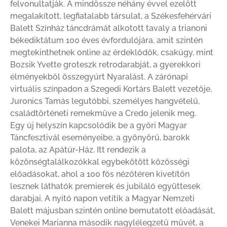
felvonultatják. A mindössze néhány évvel ezelőtt
megalakított, legfiatalabb társulat, a Székesfehérvári
Balett Színház táncdrámát alkotott tavaly a trianoni
békediktátum 100 éves évfordulójára, amit szintén
megtekinthetnek online az érdeklődők, csakúgy, mint
Bozsik Yvette groteszk retrodarabját, a gyerekkori
élményekből összegyúrt Nyaralást. A zárónapi
virtuális színpadon a Szegedi Kortárs Balett vezetője,
Juronics Tamás legutóbbi, személyes hangvételű,
családtörténeti remekműve a Credo jelenik meg.
Egy új helyszín kapcsolódik be a győri Magyar
Táncfesztivál eseményeibe, a gyönyörű, barokk
palota, az Apátúr-Ház. Itt rendezik a
közönségtalálkozókkal egybekötött közösségi
előadásokat, ahol a 100 fős nézőtéren kivetítőn
lesznek láthatók premierek és jubiláló együttesek
darabjai. A nyitó napon vetítik a Magyar Nemzeti
Balett májusban szintén online bemutatott előadását,
Venekei Marianna második nagylélegzetű művét, a