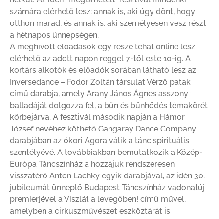
számára elérhető lesz: annak is, aki úgy dönt, hogy
otthon marad, és annak is, aki személyesen vesz részt
a hétnapos ünnepségen.
A meghívott előadások egy része tehát online lesz
elérhető az adott napon reggel 7-től este 10-ig. A
kortárs alkotók és előadók sorában látható lesz az
Inversedance – Fodor Zoltán társulat Vérző patak
című darabja, amely Arany János Ágnes asszony
balladáját dolgozza fel, a bűn és bűnhődés témakörét
körbejárva. A fesztivál második napján a Hámor
József nevéhez köthető Gangaray Dance Company
darabjában az ókori Agora válik a tánc spirituális
szentélyévé. A továbbiakban bemutatkozik a Közép-
Európa Táncszínház a hozzájuk rendszeresen
visszatérő Anton Lachky egyik darabjával, az idén 30.
jubileumát ünneplő Budapest Táncszínház vadonatúj
premierjével a Viszlát a levegőben! című művel,
amelyben a cirkuszművészet eszköztárát is