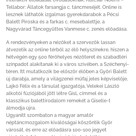
Tellabor: Állatok farsangja c. táncmeséjét. Online is
lesznek láthatók izgalmas gyerekdarabok a Pécsi
Balett Piroska és a farkas c. mesebalettje, a
Nagyvárad Táncegyüttes Vanmese c. zenés előadása.
A rendezvényeken a nézőket a szervezők lassan
átvezetik az online térből az élő helyszínekre, hiszen a
hétvégén egy 500 férőhelyes nézőteret és szabadtéri
színpadot alakítanak ki a város szívében, a Széchenyi-
téren. Itt mutatkozik be először élőben a Győri Balett
új darabja, amely a világzenei műfaj jeles képviselője,
Lajkó Félix és a társulat igazgatója, Velekei László
alkotói fúziójából jött létre GisL címmel és a
klasszikus balettirodalom remekét a Giselle-t
álmodja újra.
Ugyanitt szombaton a magyar amatőr
néptáncmozgalom kiválóságai köszöntik Győr
városát, és erre az előadásra 100-100 jegyet