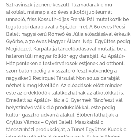
Sztravinszkij zenére készült Tűzmadarak című
alkotást, másnap a 40 éves alkotói jubileumát
ünneplő, friss Kossuth-díjas Frenák Pál mutatkozik be
legutóbbi darabjával a Spi_der –rel. A 60 éves Pécsi
Balett nagysikerű Rómeó és Júlia előadásával érkezik
Győrbe, a 70 éves Magyar Állami Népi Együttes pedig
Megidézett Kárpátalja táncelőadásával mutatja be a
határon túli magyar folklór egy darabját. Az Apátúr-
Ház pénteken a testvérvárosok estjének ad otthont,
szombaton pedig a visszatérő fesztiválvendég a
nagysikerű Recirquel Társulat Non solus darabját
nézhetik meg kivetítőn. Az előadások előtt minden
este az érdeklődők találkozhatnak az alkotókkal is.
Emellett az Apátúr-Ház a 6. Gyermek Táncfesztivál
helyszínévé válik élő produkciókkal, este pedig
kultur-gasztró udvarrá alakul. Élőben láthatják a
Gryllus Vilmos – Győri Balett: Maszkabál c.
táncszínházi produkcióját, a Tünet Együttes Kucok c.
interaktív előadását óvodásoknak, Kulcsár Noémi –