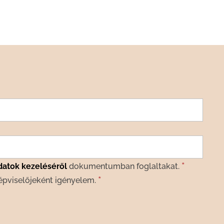
*
datok kezeléséről
dokumentumban foglaltakat.
*
épviselőjeként igényelem.