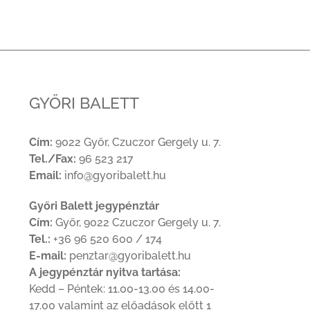
GYŐRI BALETT
Cím:
9022 Győr, Czuczor Gergely u. 7.
Tel./Fax:
96 523 217
Email:
info@gyoribalett.hu
Győri Balett jegypénztár
Cím:
Győr, 9022 Czuczor Gergely u. 7.
Tel.:
+36 96 520 600 / 174
E-mail:
penztar@gyoribalett.hu
A jegypénztár nyitva tartása:
Kedd – Péntek: 11.00-13.00 és 14.00-
17.00 valamint az előadások előtt 1