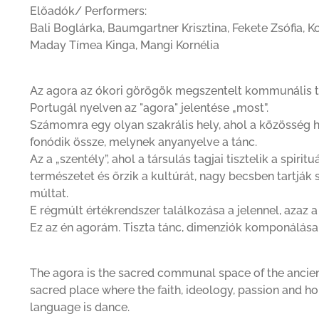
Előadók/ Performers:
Bali Boglárka, Baumgartner Krisztina, Fekete Zsófia, 
Maday Tímea Kinga, Mangi Kornélia
Az agora az ókori görögök megszentelt kommunális t
Portugál nyelven az "agora" jelentése „most”.
Számomra egy olyan szakrális hely, ahol a közösség h
fonódik össze, melynek anyanyelve a tánc.
Az a „szentély”, ahol a társulás tagjai tisztelik a spiri
természetet és őrzik a kultúrát, nagy becsben tartják 
múltat.
E régmúlt értékrendszer találkozása a jelennel, azaz a
Ez az én agorám. Tiszta tánc, dimenziók komponálása, 
The agora is the sacred communal space of the ancient 
sacred place where the faith, ideology, passion and 
language is dance.