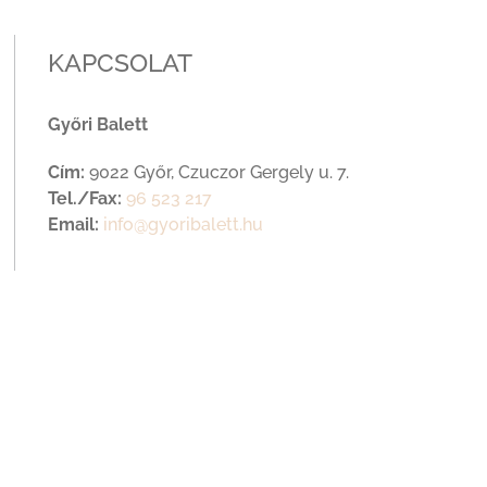
KAPCSOLAT
Győri Balett
Cím:
9022 Győr, Czuczor Gergely u. 7.
Tel./Fax:
96 523 217
Email:
info@gyoribalett.hu