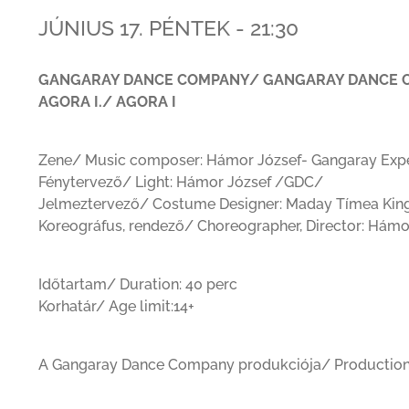
JÚNIUS 17. PÉNTEK - 21:30
GANGARAY DANCE COMPANY/ GANGARAY DANCE 
AGORA I./ AGORA I
Zene/ Music composer: Hámor József- Gangaray Exp
Fénytervező/ Light: Hámor József /GDC/
Jelmeztervező/ Costume Designer: Maday Tímea Ki
Koreográfus, rendező/ Choreographer, Director: Hám
Időtartam/ Duration: 40 perc
Korhatár/ Age limit:14+
A Gangaray Dance Company produkciója/ Productio