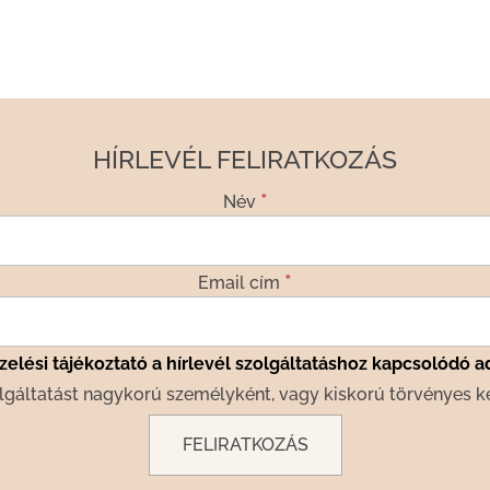
HÍRLEVÉL FELIRATKOZÁS
*
Név
*
Email cím
elési tájékoztató a hírlevél szolgáltatáshoz kapcsolódó a
lgáltatást nagykorú személyként, vagy kiskorú törvényes k