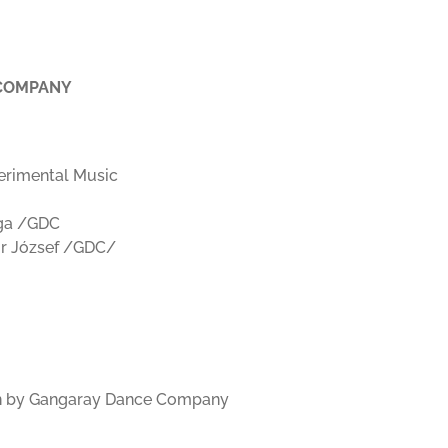
COMPANY
erimental Music
nga /GDC
or József /GDC/
n by Gangaray Dance Company