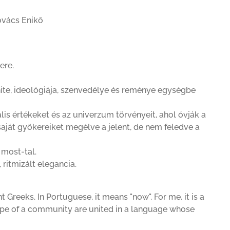
Kovács Enikő
ere.
ite, ideológiája, szenvedélye és reménye egységbe
tuális értékeket és az univerzum törvényeit, ahol óvják a
saját gyökereiket megélve a jelent, de nem feledve a
 most-tal.
ritmizált elegancia.
Greeks. In Portuguese, it means "now". For me, it is a
hope of a community are united in a language whose