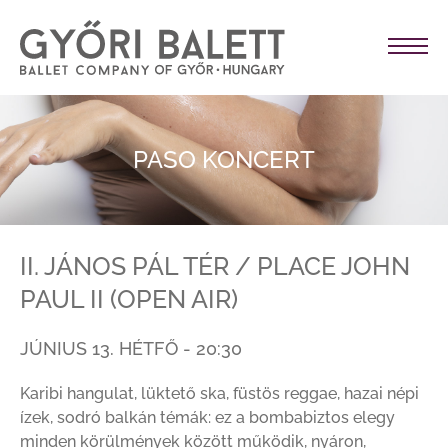
PASO KONCERT
II. JÁNOS PÁL TÉR / PLACE JOHN
PAUL II (OPEN AIR)
JÚNIUS 13. HÉTFŐ - 20:30
Karibi hangulat, lüktető ska, füstös reggae, hazai népi
ízek, sodró balkán témák: ez a bombabiztos elegy
minden körülmények között működik, nyáron,