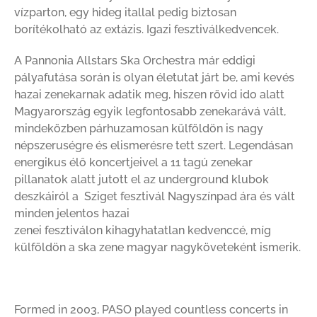
vízparton, egy hideg itallal pedig biztosan
borítékolható az extázis. Igazi fesztiválkedvencek.
A Pannonia Allstars Ska Orchestra már eddigi
pályafutása során is olyan életutat járt be, ami kevés
hazai zenekarnak adatik meg, hiszen rövid ido alatt
Magyarország egyik legfontosabb zenekarává vált,
mindeközben párhuzamosan külföldön is nagy
népszeruségre és elismerésre tett szert. Legendásan
energikus élő koncertjeivel a 11 tagú zenekar
pillanatok alatt jutott el az underground klubok
deszkáiról a Sziget fesztivál Nagyszínpad ára és vált
minden jelentos hazai
zenei fesztiválon kihagyhatatlan kedvenccé, míg
külföldön a ska zene magyar nagyköveteként ismerik.
Formed in 2003, PASO played countless concerts in