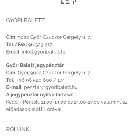
GYŐRI BALETT
Cím:
9022 Győr, Czuczor Gergely u. 7.
Tel./Fax:
96 523 217
Email:
info@gyoribalett.hu
Győri Balett jegypénztár
Cím:
Győr, 9022 Czuczor Gergely u. 7.
Tel.:
+36 96 520 600 / 174
E-mail:
penztar@gyoribalett.hu
A jegypénztár nyitva tartása:
Kedd – Péntek: 11.00-13.00 és 14.00-17.00 valamint az
előadások előtt 1 órával
RÓLUNK