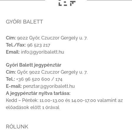
GYŐRI BALETT
Cím:
9022 Győr, Czuczor Gergely u. 7.
Tel./Fax:
96 523 217
Email:
info@gyoribalett.hu
Győri Balett jegypénztár
Cím:
Győr, 9022 Czuczor Gergely u. 7.
Tel.:
+36 96 520 600 / 174
E-mail:
penztar@gyoribalett.hu
A jegypénztár nyitva tartása:
Kedd – Péntek: 11.00-13.00 és 14.00-17.00 valamint az
előadások előtt 1 órával
RÓLUNK