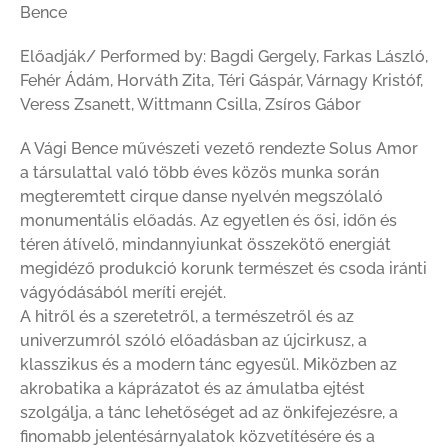
Bence
Előadják/ Performed by: Bagdi Gergely, Farkas László,
Fehér Ádám, Horváth Zita, Téri Gáspár, Várnagy Kristóf,
Veress Zsanett, Wittmann Csilla, Zsíros Gábor
A Vági Bence művészeti vezető rendezte Solus Amor
a társulattal való több éves közös munka során
megteremtett cirque danse nyelvén megszólaló
monumentális előadás. Az egyetlen és ősi, időn és
téren átívelő, mindannyiunkat összekötő energiát
megidéző produkció korunk természet és csoda iránti
vágyódásából meríti erejét.
A hitről és a szeretetről, a természetről és az
univerzumról szóló előadásban az újcirkusz, a
klasszikus és a modern tánc egyesül. Miközben az
akrobatika a káprázatot és az ámulatba ejtést
szolgálja, a tánc lehetőséget ad az önkifejezésre, a
finomabb jelentésárnyalatok közvetítésére és a