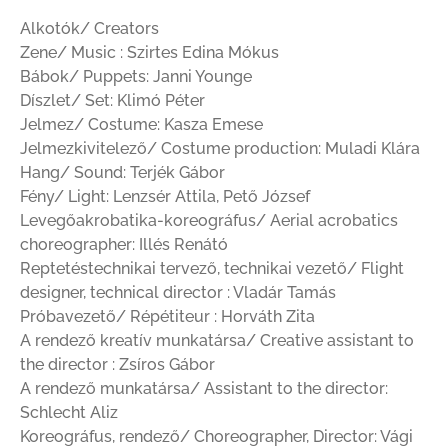
Alkotók/ Creators
Zene/ Music : Szirtes Edina Mókus
Bábok/ Puppets: Janni Younge
Díszlet/ Set: Klimó Péter
Jelmez/ Costume: Kasza Emese
Jelmezkivitelező/ Costume production: Muladi Klára
Hang/ Sound: Terjék Gábor
Fény/ Light: Lenzsér Attila, Pető József
Levegőakrobatika-koreográfus/ Aerial acrobatics
choreographer: Illés Renátó
Reptetéstechnikai tervező, technikai vezető/ Flight
designer, technical director : Vladár Tamás
Próbavezető/ Répétiteur : Horváth Zita
A rendező kreatív munkatársa/ Creative assistant to
the director : Zsíros Gábor
A rendező munkatársa/ Assistant to the director:
Schlecht Aliz
Koreográfus, rendező/ Choreographer, Director: Vági