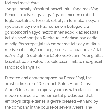
történetmesélésre.
„Nagy, komoly témákról beszélünk – fogalmaz Vági
Bence –, melyek így vagy úgy, de minden embert
foglalkoztatnak. Tesszük ezt olyan formában, olyan
nyelven, mely nem kizárja, hanem befogadja a
gondolkodni vágyó nézőt.” Innen adódik az előadás
kettős nézőpontja: a Recirquel előadásaiban eddig
mindig főszerepet játszó ember mellett egy mitikus
medvebáb alakjában megjelenik a színpadon az állat
is. A világhírű dél-afrikai bábtervező Janni Young által
készített báb a valódit tökéletesen imitáló mozgásait
táncosok irányítják.
Directed and choreographed by Bence Vági, the
artistic director of Recirquel, Solus Amor (“Love
Alone”) fuses contemporary circus with classical and
modern dance is a monumental production that
employs cirque danse, a genre created with and by
the company in the course of several years. The