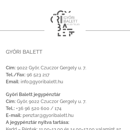
GYŐRI BALETT
Cím:
9022 Győr, Czuczor Gergely u. 7.
Tel./Fax:
96 523 217
Email:
info@gyoribalett.hu
Győri Balett jegypénztár
Cím:
Győr, 9022 Czuczor Gergely u. 7.
Tel.:
+36 96 520 600 / 174
E-mail:
penztar@gyoribalett.hu
A jegypénztár nyitva tartása:
Kedd – Péntek: 11.00-13.00 és 14.00-17.00 valamint az