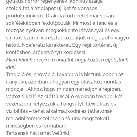
gótikus horror regényének ikonikus alakja
szolgáltatja az alapot új, két felvonásos
produkciónkhoz. Drakula történetét már sokan,
sokféleképpen feldolgozták. Mi most a tánc és a
mozgás nyelvén, meghökkentő látvánnyal és egy
sajátos szűrőn keresztül közelítjük meg az élni vágyó
halott,
Nosferatu
karakterét. Egy régi történet, új
köntösben, örökérvényű kérdéssel:
Miért félünk annyira a haláltól, hogy közben elfelejtünk
élni?
Tradíció és innováció, továbbra is hiszünk ebben az
irányban, azonban, ahogyan egy olasz közmondás
mondja: „Ahhoz, hogy minden maradjon a régiben,
változni kell”. Az előttünk álló években további két
vezérszóra helyezzük a hangsúlyt: flexibilitás és
vizibilitás – tehát alkalmazkodni és láthatónak
maradni természetesen a tőlünk megszokott
minőségben és formában!
Tartsanak hát ismét Velünk!