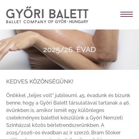
2025/26. ÉVAD
KEDVES KÖZÖNSÉGÜNK!
Önökkel „teljes volt” jubileumi, 45. évadunk és bízunk
benne, hogy a Győri Balett társulatával tartanak a 46.
évünkben is, amikor ismét egy különleges
cselekményes balettel készülünk a Győri Nemzeti
Színházzal közös bérletrendszerünkben. A
2025/2026-os évadban az ír szerző, Bram Stoker