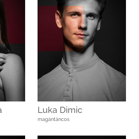
a
Luka Dimic
magántáncos