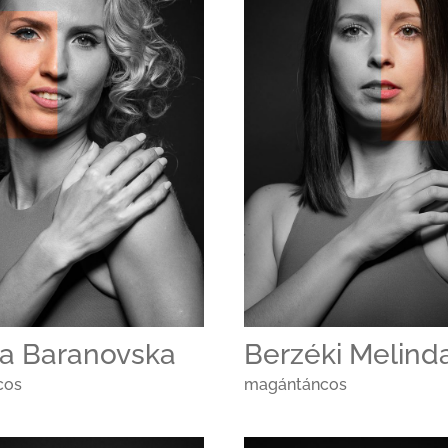
na Baranovska
Berzéki Melind
cos
magántáncos