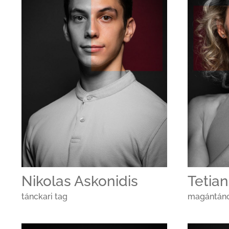
Nikolas Askonidis
Tetia
tánckari tag
magántán