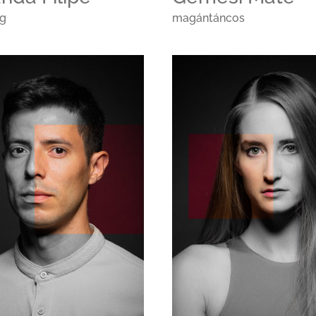
ag
magántáncos