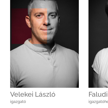
Velekei László
Faludi
igazgató
igazgatóhe