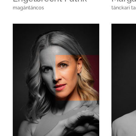
magántáncos
tánckari t