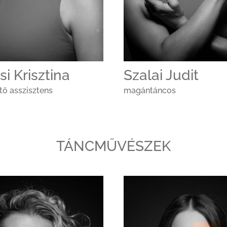
si Krisztina
Szalai Judit
ő asszisztens
magántáncos
TÁNCMŰVÉSZEK