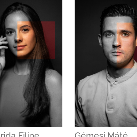
ida Filipe
Gémesi Máté