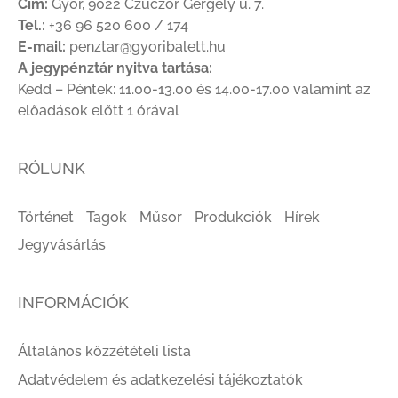
Cím:
Győr, 9022 Czuczor Gergely u. 7.
Tel.:
+36 96 520 600 / 174
E-mail:
penztar@gyoribalett.hu
A jegypénztár nyitva tartása:
Kedd – Péntek: 11.00-13.00 és 14.00-17.00 valamint az
előadások előtt 1 órával
RÓLUNK
Történet
Tagok
Műsor
Produkciók
Hírek
Jegyvásárlás
INFORMÁCIÓK
Általános közzétételi lista
Adatvédelem és adatkezelési tájékoztatók