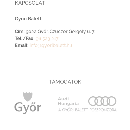
KAPCSOLAT
Győri Balett
Cím:
9022 Győr, Czuczor Gergely u. 7.
Tel./Fax:
96 523 217
Email:
info@gyoribalett.hu
TÁMOGATÓK