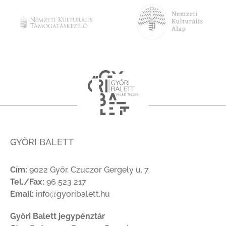
GYŐRI BALETT
Cím:
9022 Győr, Czuczor Gergely u. 7.
Tel./Fax:
96 523 217
Email:
info@gyoribalett.hu
Győri Balett jegypénztár