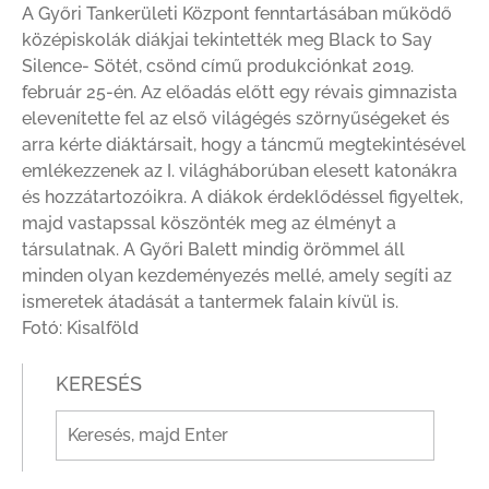
A Győri Tankerületi Központ fenntartásában működő
középiskolák diákjai tekintették meg Black to Say
Silence- Sötét, csönd című produkciónkat 2019.
február 25-én. Az előadás előtt egy révais gimnazista
elevenítette fel az első világégés szörnyűségeket és
arra kérte diáktársait, hogy a táncmű megtekintésével
emlékezzenek az I. világháborúban elesett katonákra
és hozzátartozóikra. A diákok érdeklődéssel figyeltek,
majd vastapssal köszönték meg az élményt a
társulatnak. A Győri Balett mindig örömmel áll
minden olyan kezdeményezés mellé, amely segíti az
ismeretek átadását a tantermek falain kívül is.
Fotó: Kisalföld
KERESÉS