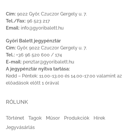
Cím:
9022 Győr, Czuczor Gergely u. 7.
Tel./Fax:
96 523 217
Email:
info@gyoribalett.hu
Győri Balett jegypénztár
Cím:
Győr, 9022 Czuczor Gergely u. 7.
Tel.:
+36 96 520 600 / 174
E-mail:
penztar@gyoribalett.hu
A jegypénztár nyitva tartása:
Kedd – Péntek: 11.00-13.00 és 14.00-17.00 valamint az
előadások előtt 1 órával
RÓLUNK
Történet
Tagok
Műsor
Produkciók
Hírek
Jegyvásárlás