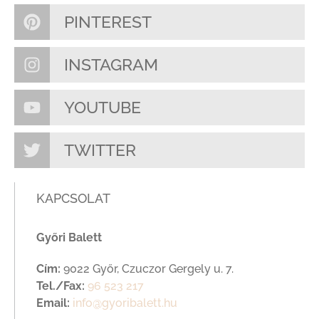
PINTEREST
INSTAGRAM
YOUTUBE
TWITTER
KAPCSOLAT
Győri Balett
Cím:
9022 Győr, Czuczor Gergely u. 7.
Tel./Fax:
96 523 217
Email:
info@gyoribalett.hu