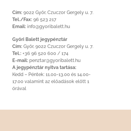
Cím:
9022 Győr, Czuczor Gergely u. 7.
Tel./Fax:
96 523 217
Email:
info@gyoribalett.hu
Győri Balett jegypénztár
Cím:
Győr, 9022 Czuczor Gergely u. 7.
Tel.:
+36 96 520 600 / 174
E-mail:
penztar@gyoribalett.hu
A jegypénztár nyitva tartása:
Kedd – Péntek: 11.00-13.00 és 14.00-
17.00 valamint az előadások előtt 1
órával