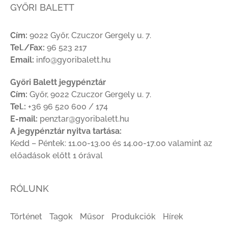
GYŐRI BALETT
Cím:
9022 Győr, Czuczor Gergely u. 7.
Tel./Fax:
96 523 217
Email:
info@gyoribalett.hu
Győri Balett jegypénztár
Cím:
Győr, 9022 Czuczor Gergely u. 7.
Tel.:
+36 96 520 600 / 174
E-mail:
penztar@gyoribalett.hu
A jegypénztár nyitva tartása:
Kedd – Péntek: 11.00-13.00 és 14.00-17.00 valamint az
előadások előtt 1 órával
RÓLUNK
Történet
Tagok
Műsor
Produkciók
Hírek