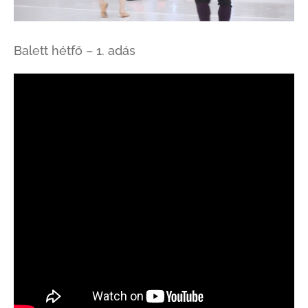
Balett hétfő – 1. adás