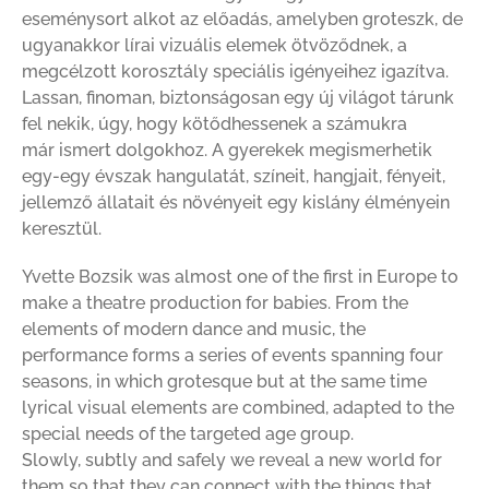
eseménysort alkot az előadás, amelyben groteszk, de
ugyanakkor lírai vizuális elemek ötvöződnek, a
megcélzott korosztály speciális igényeihez igazítva.
Lassan, finoman, biztonságosan egy új világot tárunk
fel nekik, úgy, hogy kötődhessenek a számukra
már ismert dolgokhoz. A gyerekek megismerhetik
egy-egy évszak hangulatát, színeit, hangjait, fényeit,
jellemző állatait és növényeit egy kislány élményein
keresztül.
Yvette Bozsik was almost one of the first in Europe to
make a theatre production for babies. From the
elements of modern dance and music, the
performance forms a series of events spanning four
seasons, in which grotesque but at the same time
lyrical visual elements are combined, adapted to the
special needs of the targeted age group.
Slowly, subtly and safely we reveal a new world for
them so that they can connect with the things that