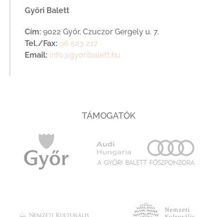
Győri Balett
Cím:
9022 Győr, Czuczor Gergely u. 7.
Tel./Fax:
96 523 217
Email:
info@gyoribalett.hu
TÁMOGATÓK