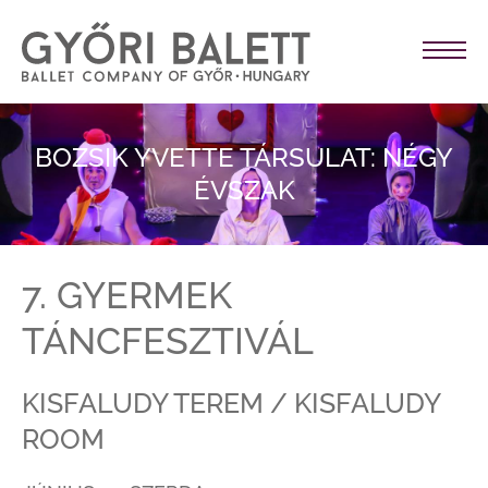
BOZSIK YVETTE TÁRSULAT: NÉGY
ÉVSZAK
7. GYERMEK
TÁNCFESZTIVÁL
KISFALUDY TEREM / KISFALUDY
ROOM