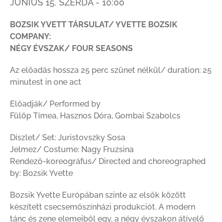
JÚNIUS 15. SZERDA - 10:00
BOZSIK YVETT TÁRSULAT/ YVETTE BOZSIK
COMPANY:
NÉGY ÉVSZAK/ FOUR SEASONS
Az előadás hossza 25 perc szünet nélkül/ duration: 25
minutest in one act
Előadják/ Performed by
Fülöp Tímea, Hasznos Dóra, Gombai Szabolcs
Díszlet/ Set: Juristovszky Sosa
Jelmez/ Costume: Nagy Fruzsina
Rendező-koreográfus/ Directed and choreographed
by: Bozsik Yvette
Bozsik Yvette Európában szinte az elsők között
készített csecsemőszínházi produkciót. A modern
tánc és zene elemeiből egy, a négy évszakon átívelő