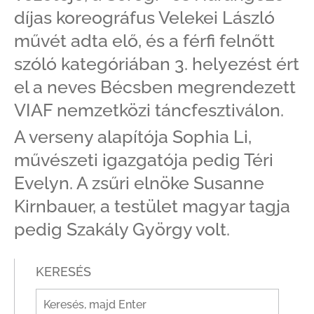
díjas koreográfus Velekei László
művét adta elő, és a férfi felnőtt
szóló kategóriában 3. helyezést ért
el a neves Bécsben megrendezett
VIAF nemzetközi táncfesztiválon.
A verseny alapítója Sophia Li,
művészeti igazgatója pedig Téri
Evelyn. A zsűri elnöke Susanne
Kirnbauer, a testület magyar tagja
pedig Szakály György volt.
KERESÉS