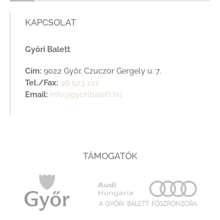
KAPCSOLAT
Győri Balett
Cím:
9022 Győr, Czuczor Gergely u. 7.
Tel./Fax:
96 523 217
Email:
info@gyoribalett.hu
TÁMOGATÓK