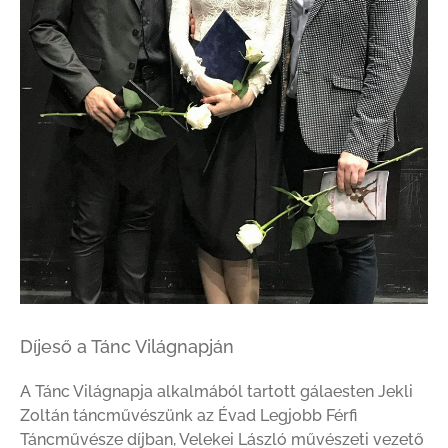
Díjeső a Tánc Világnapján
A Tánc Világnapja alkalmából tartott gálaesten Jekli
Zoltán táncművészünk az Évad Legjobb Férfi
Táncművésze díjban, Velekei László művészeti vezető