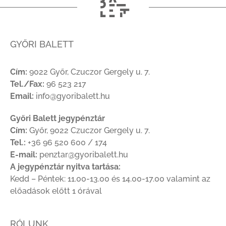
GYŐRI BALETT
Cím:
9022 Győr, Czuczor Gergely u. 7.
Tel./Fax:
96 523 217
Email:
info@gyoribalett.hu
Győri Balett jegypénztár
Cím:
Győr, 9022 Czuczor Gergely u. 7.
Tel.:
+36 96 520 600 / 174
E-mail:
penztar@gyoribalett.hu
A jegypénztár nyitva tartása:
Kedd – Péntek: 11.00-13.00 és 14.00-17.00 valamint az
előadások előtt 1 órával
RÓLUNK