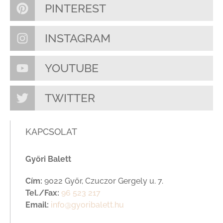
PINTEREST
INSTAGRAM
YOUTUBE
TWITTER
KAPCSOLAT
Győri Balett
Cím:
9022 Győr, Czuczor Gergely u. 7.
Tel./Fax:
96 523 217
Email:
info@gyoribalett.hu