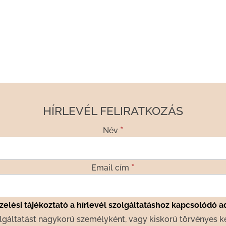
HÍRLEVÉL FELIRATKOZÁS
*
Név
*
Email cím
elési tájékoztató a hírlevél szolgáltatáshoz kapcsolódó a
lgáltatást nagykorú személyként, vagy kiskorú törvényes k