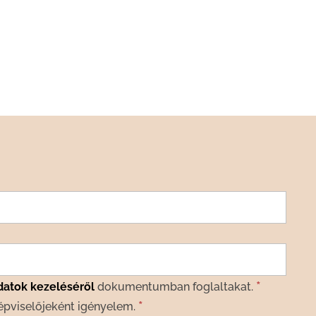
*
datok kezeléséről
dokumentumban foglaltakat.
*
épviselőjeként igényelem.