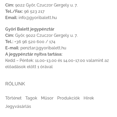
Cím:
9022 Győr, Czuczor Gergely u. 7.
Tel./Fax:
96 523 217
Email:
info@gyoribalett.hu
Győri Balett jegypénztár
Cím:
Győr, 9022 Czuczor Gergely u. 7.
Tel.:
+36 96 520 600 / 174
E-mail:
penztar@gyoribalett.hu
A jegypénztár nyitva tartása:
Kedd – Péntek: 11.00-13.00 és 14.00-17.00 valamint az
előadások előtt 1 órával
RÓLUNK
Történet
Tagok
Műsor
Produkciók
Hírek
Jegyvásárlás