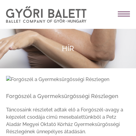
HÍR
Forgószél a Gyermeksürgősségi Részlegen
Táncosaink részletet adtak elő a Forgószél-avagy a
képzelet csodája című mesebalettünkből a Petz
Aladár Megyei Oktató Kórház Gyermeksürgősségi
Részlegének ünnepélyes átadásán.