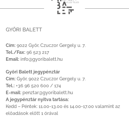
GYŐRI BALETT
Cím:
9022 Győr, Czuczor Gergely u. 7.
Tel./Fax:
96 523 217
Email:
info@gyoribalett.hu
Győri Balett jegypénztár
Cím:
Győr, 9022 Czuczor Gergely u. 7.
Tel.:
+36 96 520 600 / 174
E-mail:
penztar@gyoribalett.hu
A jegypénztár nyitva tartása:
Kedd – Péntek: 11.00-13.00 és 14.00-17.00 valamint az
előadások előtt 1 órával