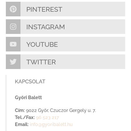
PINTEREST
INSTAGRAM
YOUTUBE
TWITTER
KAPCSOLAT
Győri Balett
Cím:
9022 Győr, Czuczor Gergely u. 7.
Tel./Fax:
96 523 217
Email:
info@gyoribalett.hu