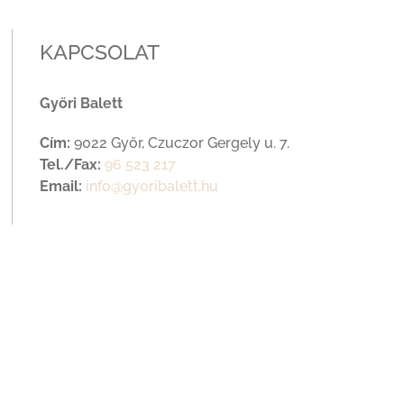
KAPCSOLAT
Győri Balett
Cím:
9022 Győr, Czuczor Gergely u. 7.
Tel./Fax:
96 523 217
Email:
info@gyoribalett.hu