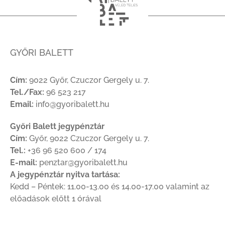
GYŐRI BALETT
Cím:
9022 Győr, Czuczor Gergely u. 7.
Tel./Fax:
96 523 217
Email:
info@gyoribalett.hu
Győri Balett jegypénztár
Cím:
Győr, 9022 Czuczor Gergely u. 7.
Tel.:
+36 96 520 600 / 174
E-mail:
penztar@gyoribalett.hu
A jegypénztár nyitva tartása:
Kedd – Péntek: 11.00-13.00 és 14.00-17.00 valamint az
előadások előtt 1 órával