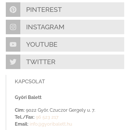
PINTEREST
INSTAGRAM
YOUTUBE
TWITTER
KAPCSOLAT
Győri Balett
Cím:
9022 Győr, Czuczor Gergely u. 7.
Tel./Fax:
96 523 217
Email:
info@gyoribalett.hu