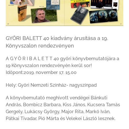
GYŐRI BALETT 40 kiadvány árusítása a 19.
Könyvszalon rendezvényen
A G Y Ő R I B A L E T T 40 győri könyvbemutatójára a
19 Könyvszalon rendezvényén kerül sor!
Időpont:2019. november 17. 15.00
Hely: Győri Nemzeti Színház- nagyszínpad
A könyvbemutató meghívott vendégei Bánkuti
András, Bombicz Barbara, Kiss János, Kucsera Tamás
Gergely, Lukácsy György, Major Rita, Markó Iván,
Pátkai Tivadar, Pió Márta és Velekei László lesznek.