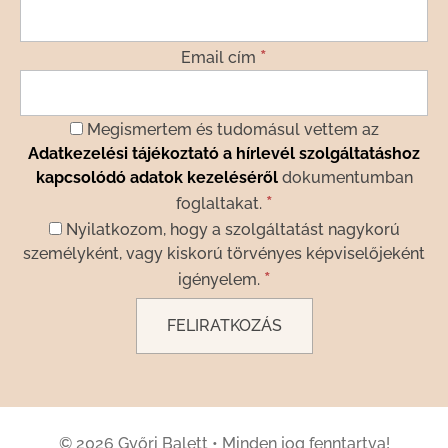
*
Email cím
Megismertem és tudomásul vettem az
Adatkezelési tájékoztató a hírlevél szolgáltatáshoz
kapcsolódó adatok kezeléséről
dokumentumban
*
foglaltakat.
Nyilatkozom, hogy a szolgáltatást nagykorú
személyként, vagy kiskorú törvényes képviselőjeként
*
igényelem.
© 2026 Győri Balett
•
Minden jog fenntartva!