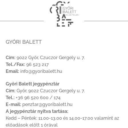
GYŐRI BALETT
Cím:
9022 Győr, Czuczor Gergely u. 7.
Tel./Fax:
96 523 217
Email:
info@gyoribalett.hu
Győri Balett jegypénztár
Cím:
Győr, 9022 Czuczor Gergely u. 7.
Tel.:
+36 96 520 600 / 174
E-mail:
penztar@gyoribalett.hu
A jegypénztár nyitva tartása:
Kedd – Péntek: 11.00-13.00 és 14.00-17.00 valamint az
előadások előtt 1 órával