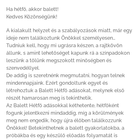
Ha hétfő, akkor balett!
Kedves Közönségünk!
A kialakult helyzet és a szabályozások miatt, már egy
ideje nem találkoztunk Önökkel személyesen…
Tudniuk kell, hogy mi ugrásra készen, a rajtkövön
állunk, s amint lehetőséget kapunk rá a színpadokon
leszünk a tőlünk megszokott minőségben és
szenvedéllyel.
De addig is szeretnénk megmutatni, hogyan telnek
mindennapjaink. Ezért gondoltunk egyet és
létrehoztuk a Balett Hétfő adásokat, melynek első
részét hamarosan meg is tekinthetik.
Az Balett Hétfő adásokkal kéthetente, hétfőként
fogunk jelentkezni mindaddig, míg a körülmények
meg nem engedik, hogy újra élőben találkozzunk
Önökkel! Betekinthetnek a balett gyakorlatokba, a
próbákba és egy készülő előadás folyamatát is