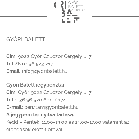
GYŐRI BALETT
Cím:
9022 Győr, Czuczor Gergely u. 7.
Tel./Fax:
96 523 217
Email:
info@gyoribalett.hu
Győri Balett jegypénztár
Cím:
Győr, 9022 Czuczor Gergely u. 7.
Tel.:
+36 96 520 600 / 174
E-mail:
penztar@gyoribalett.hu
A jegypénztár nyitva tartása:
Kedd – Péntek: 11.00-13.00 és 14.00-17.00 valamint az
előadások előtt 1 órával