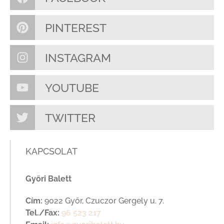
PINTEREST
INSTAGRAM
YOUTUBE
TWITTER
KAPCSOLAT
Győri Balett
Cím:
9022 Győr, Czuczor Gergely u. 7.
Tel./Fax:
96 523 217