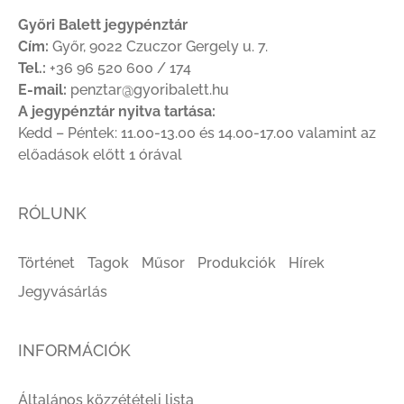
Győri Balett jegypénztár
Cím:
Győr, 9022 Czuczor Gergely u. 7.
Tel.:
+36 96 520 600 / 174
E-mail:
penztar@gyoribalett.hu
A jegypénztár nyitva tartása:
Kedd – Péntek: 11.00-13.00 és 14.00-17.00 valamint az
előadások előtt 1 órával
RÓLUNK
Történet
Tagok
Műsor
Produkciók
Hírek
Jegyvásárlás
INFORMÁCIÓK
Általános közzétételi lista