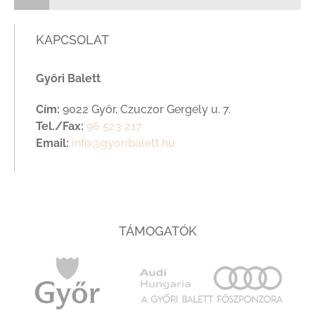
KAPCSOLAT
Győri Balett
Cím:
9022 Győr, Czuczor Gergely u. 7.
Tel./Fax:
96 523 217
Email:
info@gyoribalett.hu
TÁMOGATÓK