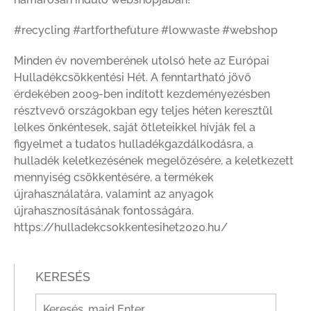
#recycling #artforthefuture #lowwaste #webshop
Minden év novemberének utolsó hete az Európai
Hulladékcsökkentési Hét. A fenntartható jövő
érdekében 2009-ben indított kezdeményezésben
résztvevő országokban egy teljes héten keresztül
lelkes önkéntesek, saját ötleteikkel hívják fel a
figyelmet a tudatos hulladékgazdálkodásra, a
hulladék keletkezésének megelőzésére, a keletkezett
mennyiség csökkentésére, a termékek
újrahasználatára, valamint az anyagok
újrahasznosításának fontosságára.
https://hulladekcsokkentesihet2020.hu/
KERESÉS