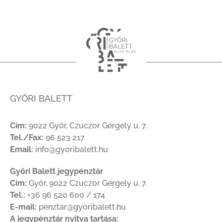
GYŐRI BALETT
Cím:
9022 Győr, Czuczor Gergely u. 7.
Tel./Fax:
96 523 217
Email:
info@gyoribalett.hu
Győri Balett jegypénztár
Cím:
Győr, 9022 Czuczor Gergely u. 7.
Tel.:
+36 96 520 600 / 174
E-mail:
penztar@gyoribalett.hu
A jegypénztár nyitva tartása: