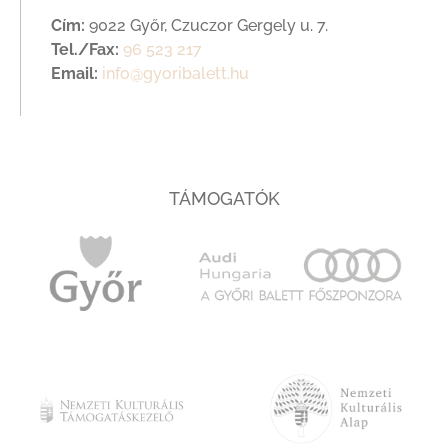
Cím:
9022 Győr, Czuczor Gergely u. 7.
Tel./Fax:
96 523 217
Email:
info@gyoribalett.hu
TÁMOGATÓK