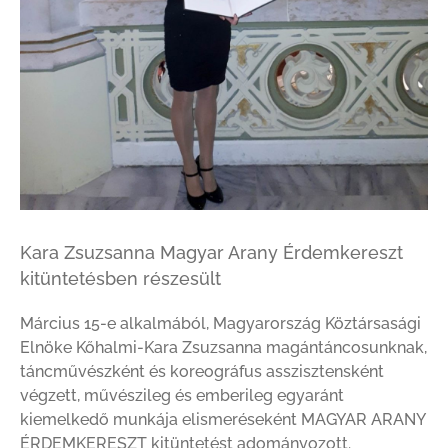
Kara Zsuzsanna Magyar Arany Érdemkereszt
kitüntetésben részesült
Március 15-e alkalmából, Magyarország Köztársasági
Elnöke Kőhalmi-Kara Zsuzsanna magántáncosunknak,
táncművészként és koreográfus asszisztensként
végzett, művészileg és emberileg egyaránt
kiemelkedő munkája elismeréseként MAGYAR ARANY
ÉRDEMKERESZT kitüntetést adományozott.