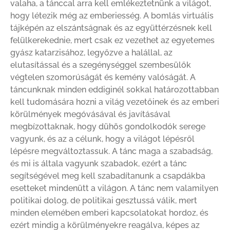
valaha, a tánccal arra kell emlékeztetnünk a világot,
hogy létezik még az emberiesség. A bomlás virtuális
tájképén az elszántságnak és az együttérzésnek kell
felülkerekednie, mert csak ez vezethet az egyetemes
gyász katarzisához, legyőzve a halállal, az
elutasítással és a szegénységgel szembesülők
végtelen szomorúságát és kemény valóságát. A
táncunknak minden eddiginél sokkal határozottabban
kell tudomására hozni a világ vezetőinek és az emberi
körülmények megóvásával és javításával
megbízottaknak, hogy dühös gondolkodók serege
vagyunk, és az a célunk, hogy a világot lépésről
lépésre megváltoztassuk. A tánc maga a szabadság,
és mi is általa vagyunk szabadok, ezért a tánc
segítségével meg kell szabadítanunk a csapdákba
esetteket mindenütt a világon. A tánc nem valamilyen
politikai dolog, de politikai gesztussá válik, mert
minden elemében emberi kapcsolatokat hordoz, és
ezért mindig a körülményekre reagálva, képes az