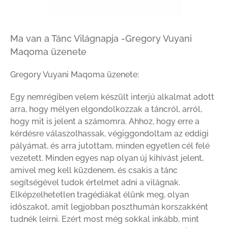
Ma van a Tánc Világnapja -Gregory Vuyani
Maqoma üzenete
Gregory Vuyani Maqoma üzenete:
Egy nemrégiben velem készült interjú alkalmat adott
arra, hogy mélyen elgondolkozzak a táncról, arról,
hogy mit is jelent a számomra. Ahhoz, hogy erre a
kérdésre válaszolhassak, végiggondoltam az eddigi
pályámat, és arra jutottam, minden egyetlen cél felé
vezetett. Minden egyes nap olyan új kihívást jelent,
amivel meg kell küzdenem, és csakis a tánc
segítségével tudok értelmet adni a világnak.
Elképzelhetetlen tragédiákat élünk meg, olyan
időszakot, amit legjobban poszthumán korszakként
tudnék leírni. Ezért most még sokkal inkább, mint