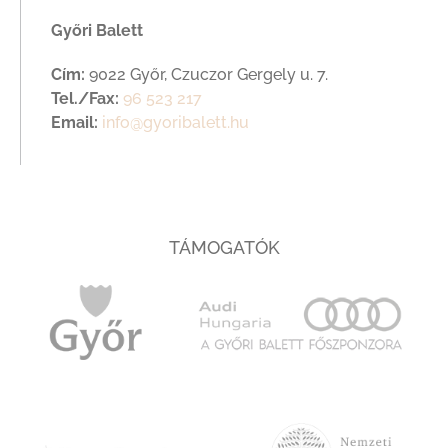
Győri Balett
Cím:
9022 Győr, Czuczor Gergely u. 7.
Tel./Fax:
96 523 217
Email:
info@gyoribalett.hu
TÁMOGATÓK