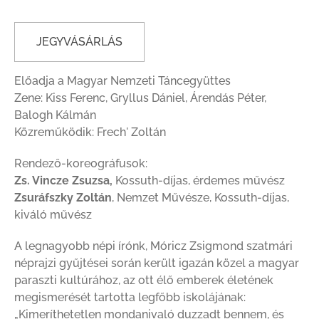
JEGYVÁSÁRLÁS
Előadja a Magyar Nemzeti Táncegyüttes
Zene: Kiss Ferenc, Gryllus Dániel, Árendás Péter,
Balogh Kálmán
Közreműködik: Frech' Zoltán
Rendező-koreográfusok:
Zs. Vincze Zsuzsa,
Kossuth-díjas, érdemes művész
Zsuráfszky Zoltán
, Nemzet Művésze, Kossuth-díjas,
kiváló művész
A legnagyobb népi írónk, Móricz Zsigmond szatmári
néprajzi gyűjtései során került igazán közel a magyar
paraszti kultúrához, az ott élő emberek életének
megismerését tartotta legfőbb iskolájának:
„Kimeríthetetlen mondanivaló duzzadt bennem, és