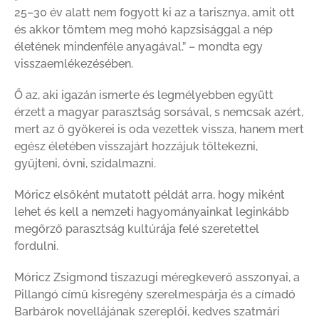
25–30 év alatt nem fogyott ki az a tarisznya, amit ott
és akkor tömtem meg mohó kapzsisággal a nép
életének mindenféle anyagával.” – mondta egy
visszaemlékezésében.
Ő az, aki igazán ismerte és legmélyebben együtt
érzett a magyar parasztság sorsával, s nemcsak azért,
mert az ő gyökerei is oda vezettek vissza, hanem mert
egész életében visszajárt hozzájuk töltekezni,
gyűjteni, óvni, szidalmazni.
Móricz elsőként mutatott példát arra, hogy miként
lehet és kell a nemzeti hagyományainkat leginkább
megőrző parasztság kultúrája felé szeretettel
fordulni.
Móricz Zsigmond tiszazugi méregkeverő asszonyai, a
Pillangó című kisregény szerelmespárja és a címadó
Barbárok novellájának szereplői, kedves szatmári