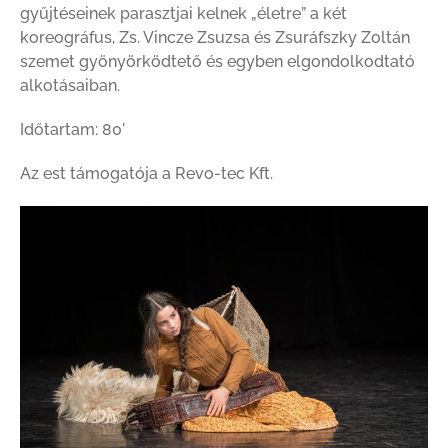
gyűjtéseinek parasztjai kelnek „életre” a két
koreográfus, Zs. Vincze Zsuzsa és Zsuráfszky Zoltán
szemet gyönyörködtető és egyben elgondolkodtató
alkotásaiban.
Időtartam: 80'
Az est támogatója a Revo-tec Kft.