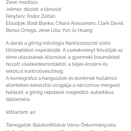
Zene: montázs
Jelmez, díszlet: a társulat
Fényterv: Fodor Zoltán
Előadják: Bódi Bianka, Chiara Alessandro, Clark David
Bonus Ortega, Jenei Lilla, Yun Ju Huang
A darab a görög mitológia Narkisszoszról szóló
történetéből inspirálódik. A cselekményt felváltják az
elme utazásának állomásai, a gyermeki traumákból
hozott viselkedésmintáktól, a teljes érzelmi és
erkölcsi kontrollvesztésig.
A koreográfus a hangulatok és érzelmek hullámzó
ellentétein keresztül vizsgálja a nárcizmus mérgező
hatásait, a görög népdalok megindító, autentikus
dallamaira.
Időtartam: 40'
Támogatók: Balatonföldvár Város Önkormányzata,