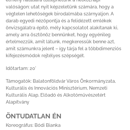
valóságon: utat nyit képzeletünk számára, hogy a
végtelen lehetőségek birodalmába szárnyaljon. A
darab egyedi nézőpontja és a felidézett emlékek
önvizsgálatra építő, mély kapcsolatot alakítanak ki,
amely arra ösztönöz bennünket, hogy egyénileg
értelmezzük, amit látunk, megkeressük benne azt,
amit számunkra jelent – így tárja fel a többdimenziós
kifejezésmódok rejtélyes szépségét.
Időtartam: 20'
Támogatók: Balatonföldvár Város Önkormányzata,
Kulturális és Innovációs Minisztérium, Nemzeti
Kulturális Alap, Előadó és Alkotóművészetért
Alapítvány
ÖNTUDATLAN ÉN
Koreográfus: Bódi Bianka