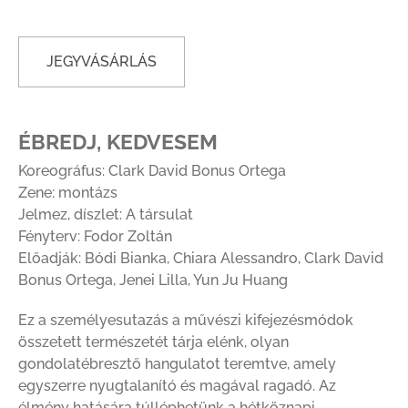
JEGYVÁSÁRLÁS
ÉBREDJ, KEDVESEM
Koreográfus: Clark David Bonus Ortega
Zene: montázs
Jelmez, díszlet: A társulat
Fényterv: Fodor Zoltán
Előadják: Bódi Bianka, Chiara Alessandro, Clark David
Bonus Ortega, Jenei Lilla, Yun Ju Huang
Ez a személyesutazás a művészi kifejezésmódok
összetett természetét tárja elénk, olyan
gondolatébresztő hangulatot teremtve, amely
egyszerre nyugtalanító és magával ragadó. Az
élmény hatására túlléphetünk a hétköznapi