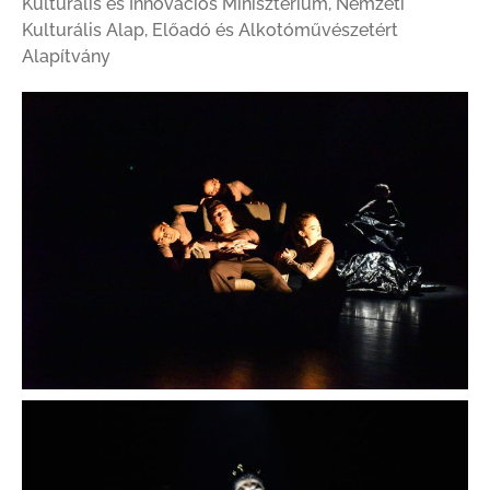
Kulturális és Innovációs Minisztérium, Nemzeti
Kulturális Alap, Előadó és Alkotóművészetért
Alapítvány