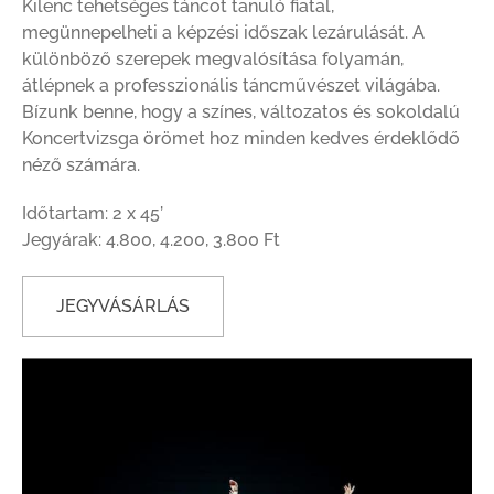
Kilenc tehetséges táncot tanuló fiatal,
megünnepelheti a képzési időszak lezárulását. A
különböző szerepek megvalósítása folyamán,
átlépnek a professzionális táncművészet világába.
Bízunk benne, hogy a színes, változatos és sokoldalú
Koncertvizsga örömet hoz minden kedves érdeklődő
néző számára.
Időtartam: 2 x 45’
Jegyárak: 4.800, 4.200, 3.800 Ft
JEGYVÁSÁRLÁS