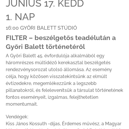
JÚNIUS 17. KEDD
1. NAP
16:00 GYŐRI BALETT STÚDIÓ
FILTER – beszélgetős teadélután a
Győri Balett történetéről
A Győri Balett 45. évfordulója alkalmából egy
háromrészes múltidéző kerekasztal beszélgetés
rendezvénysorozat utolsó állomása. Az esemény
célja, hogy közösen visszatekintsünk az elmúlt
évtizedekre, megemlékezzünk a legszebb
pillanatokról, és felelevenítsük a társulat történetének
fontos eseményeit, izgalmas, felejthetetlen
momentumait.
Vendégek:
Kiss János Kossuth -díjas, Érdemes művész, a Magyar