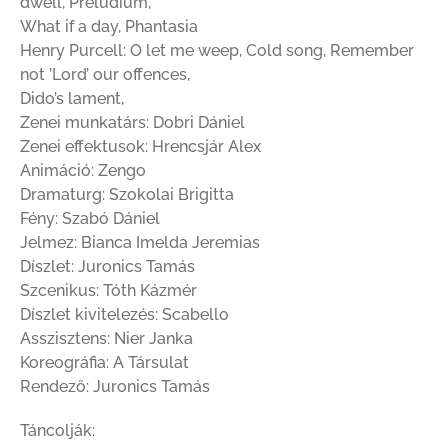
dwell, Preludium,
What if a day, Phantasia
Henry Purcell: O let me weep, Cold song, Remember
not ’Lord’ our offences,
Dido’s lament,
Zenei munkatárs: Dobri Dániel
Zenei effektusok: Hrencsjár Alex
Animáció: Zengo
Dramaturg: Szokolai Brigitta
Fény: Szabó Dániel
Jelmez: Bianca Imelda Jeremias
Díszlet: Juronics Tamás
Szcenikus: Tóth Kázmér
Díszlet kivitelezés: Scabello
Asszisztens: Nier Janka
Koreográfia: A Társulat
Rendező: Juronics Tamás
Táncolják: