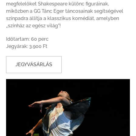
megfelelőket Shakespeare különc figuráinak,
miközben a GG Tánc Eger táncosainak segítségével
színpadra állítja a klasszikus komédiát, amelyben
„színház az egész világ”!
Időtartam: 60 perc
Jegyárak: 3.900 Ft
JEGYVÁSÁRLÁS