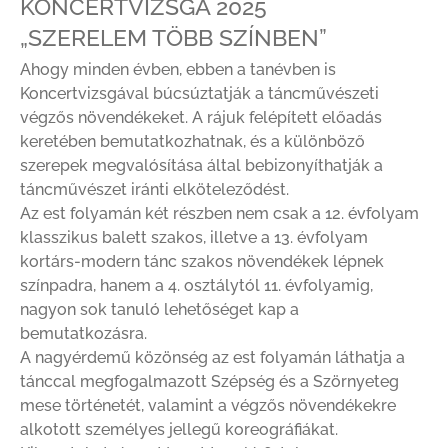
KONCERTVIZSGA 2025
„SZERELEM TÖBB SZÍNBEN”
Ahogy minden évben, ebben a tanévben is
Koncertvizsgával búcsúztatják a táncművészeti
végzős növendékeket. A rájuk felépített előadás
keretében bemutatkozhatnak, és a különböző
szerepek megvalósítása által bebizonyíthatják a
táncművészet iránti elköteleződést.
Az est folyamán két részben nem csak a 12. évfolyam
klasszikus balett szakos, illetve a 13. évfolyam
kortárs-modern tánc szakos növendékek lépnek
színpadra, hanem a 4. osztálytól 11. évfolyamig,
nagyon sok tanuló lehetőséget kap a
bemutatkozásra.
A nagyérdemű közönség az est folyamán láthatja a
tánccal megfogalmazott Szépség és a Szörnyeteg
mese történetét, valamint a végzős növendékekre
alkotott személyes jellegű koreográfiákat.