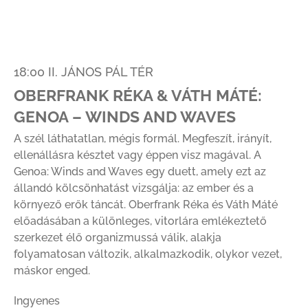
18:00 II. JÁNOS PÁL TÉR
OBERFRANK RÉKA & VÁTH MÁTÉ:
GENOA – WINDS AND WAVES
A szél láthatatlan, mégis formál. Megfeszít, irányít,
ellenállásra késztet vagy éppen visz magával. A
Genoa: Winds and Waves egy duett, amely ezt az
állandó kölcsönhatást vizsgálja: az ember és a
környező erők táncát. Oberfrank Réka és Váth Máté
előadásában a különleges, vitorlára emlékeztető
szerkezet élő organizmussá válik, alakja
folyamatosan változik, alkalmazkodik, olykor vezet,
máskor enged.
Ingyenes