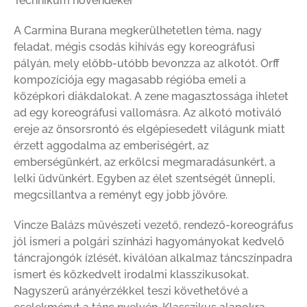
Technikum növendékei
A Carmina Burana megkerülhetetlen téma, nagy
feladat, mégis csodás kihívás egy koreográfusi
pályán, mely előbb-utóbb bevonzza az alkotót. Orff
kompozíciója egy magasabb régióba emeli a
középkori diákdalokat. A zene magasztossága ihletet
ad egy koreográfusi vallomásra. Az alkotó motiváló
ereje az önsorsrontó és elgépiesedett világunk miatt
érzett aggodalma az emberiségért, az
emberségünkért, az erkölcsi megmaradásunkért, a
lelki üdvünkért. Egyben az élet szentségét ünnepli,
megcsillantva a reményt egy jobb jövőre.
Vincze Balázs művészeti vezető, rendező-koreográfus
jól ismeri a polgári színházi hagyományokat kedvelő
táncrajongók ízlését, kiválóan alkalmaz táncszínpadra
ismert és közkedvelt irodalmi klasszikusokat.
Nagyszerű arányérzékkel teszi követhetővé a