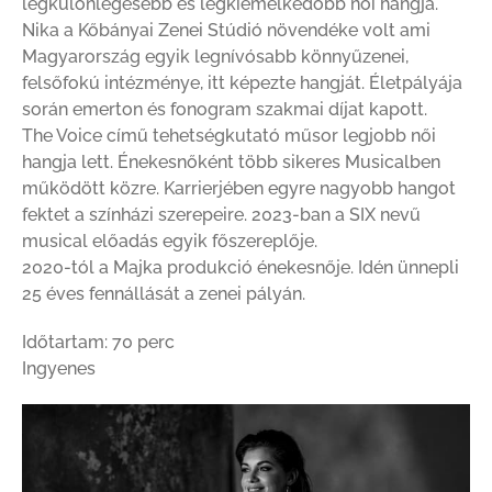
legkülönlegesebb és legkiemelkedőbb női hangja.
Nika a Kőbányai Zenei Stúdió növendéke volt ami
Magyarország egyik legnívósabb könnyűzenei,
felsőfokú intézménye, itt képezte hangját. Életpályája
során emerton és fonogram szakmai díjat kapott.
The Voice című tehetségkutató műsor legjobb női
hangja lett. Énekesnőként több sikeres Musicalben
működött közre. Karrierjében egyre nagyobb hangot
fektet a színházi szerepeire. 2023-ban a SIX nevű
musical előadás egyik főszereplője.
2020-tól a Majka produkció énekesnője. Idén ünnepli
25 éves fennállását a zenei pályán.
Időtartam: 70 perc
Ingyenes