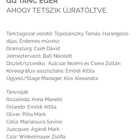
GG TÁNC EGER
AHOGY TETSZIK ÚJRATÖLTVE
Tánctagozat vezető: Topolánszky Tamás, Harangozó-
díjas, Érdemes művész
Dramaturg: Cseh Dávid
Jelmeztervező: Bati Nikolett
Díszlet/szcenika : Kulcsár Noémi és Csere Zoltán
Koreográfus-asszisztens: Emődi Attila
Ügyelő/Stage Manager: Kiss Alexandra
Táncolják
Rozalinda: Anna Manetti
Orlando: Emődi Attila
Olivér: Plita Márk
Célia: Marialaura Savino
Juacques: Agárdi Márk
Csűr: Winkelmayer Zsófia