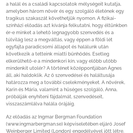
a halál és a családi kapcsolatok mélységeit kutatja,
amelyben három nővér és egy szolgáló életének egy
tragikus szakaszát követhetjük nyomon. A fizikai-
színházi előadás azt kívánja felkutatni, hogy éltünkben
ér-e minket a lehető legnagyobb szenvedés és a
túlvilág lesz a megváltás, vagy éppen a földi lét
egyfajta paradicsomi állapot és halálunk után
következik a tetteink miatti bűnhődés. Esetleg
elkerülhető-e a mindenkori kín, vagy előbb utóbb
mindenkit utolér? A történet középpontjában Ágnes
áll, aki haldoklik. Az ő szenvedései és haláltusája
határozza meg a további cselekményeket. A nővérek,
Karin és Mária, valamint a hűséges szolgáló, Anna,
próbálják enyhíteni fájdalmát, szenvedéseit,
visszaszámlálva halála órájáig.
Az előadás az Ingmar Bergman Foundation
(www.ingmarbergman.se) képviseletében eljáró Josef
Weinberger Limited (London) engedélyével jött létre.