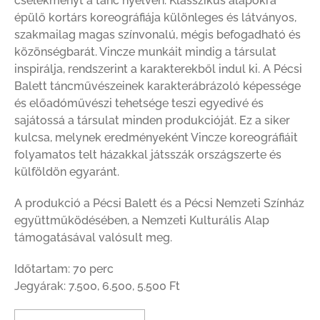
cselekményt a tánc nyelvén. Klasszikus alapokra
épülő kortárs koreográfiája különleges és látványos,
szakmailag magas színvonalú, mégis befogadható és
közönségbarát. Vincze munkáit mindig a társulat
inspirálja, rendszerint a karakterekből indul ki. A Pécsi
Balett táncművészeinek karakterábrázoló képessége
és előadóművészi tehetsége teszi egyedivé és
sajátossá a társulat minden produkcióját. Ez a siker
kulcsa, melynek eredményeként Vincze koreográfiáit
folyamatos telt házakkal játsszák országszerte és
külföldön egyaránt.
A produkció a Pécsi Balett és a Pécsi Nemzeti Színház
együttműködésében, a Nemzeti Kulturális Alap
támogatásával valósult meg.
Időtartam: 70 perc
Jegyárak: 7.500, 6.500, 5.500 Ft