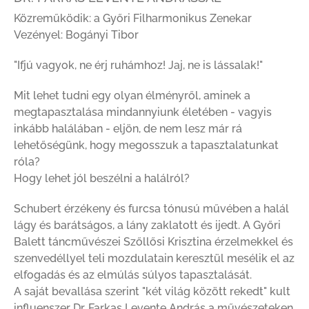
Közreműködik: a Győri Filharmonikus Zenekar
Vezényel: Bogányi Tibor
"Ifjú vagyok, ne érj ruhámhoz! Jaj, ne is lássalak!"
Mit lehet tudni egy olyan élményről, aminek a
megtapasztalása mindannyiunk életében - vagyis
inkább halálában - eljön, de nem lesz már rá
lehetőségünk, hogy megosszuk a tapasztalatunkat
róla?
Hogy lehet jól beszélni a halálról?
Schubert érzékeny és furcsa tónusú művében a halál
lágy és barátságos, a lány zaklatott és ijedt. A Győri
Balett táncművészei Szőllősi Krisztina érzelmekkel és
szenvedéllyel teli mozdulatain keresztül mesélik el az
elfogadás és az elmúlás súlyos tapasztalását.
A saját bevallása szerint "két világ között rekedt" kult
influenszer Dr. Farkas Levente András a művészeteken