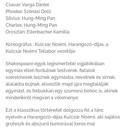
Csavar: Varga Dániel
Phoebe: Szénási Dolli
Silvius: Hung-Ming Pan
Charles: Hung-Ming Pan
Oroszlán: Ellenbacher Kamilla
Koreográfus : Kulcsár Noémi, Harangozó-díjas, a
Kulcsár Noémi Tellabor vezetője
Shakespeare egyik legismertebb vígjátékában
egymás ellen fordulnak testvérek, fiatalok
szerelmesek lesznek egymásba, nevetnek és sírnak,
álalakba bújnak, elvesztik majd újra megtalálják
egymást, és felbukkan egy szomorú bohóc is, akinek
mindenkiről megvan a véleménye.
Ezt a klasszikus történetet dolgozza fel a tánc
nyelvén a Harangozó-díjas Kulcsár Noémi, aki sajátos
groteszk és abszurd humorával keres mai