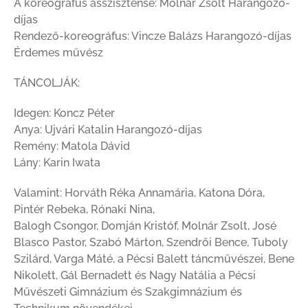
A koreográfus asszisztense: Molnár Zsolt Harangozó-
díjas
Rendező-koreográfus: Vincze Balázs Harangozó-díjas
Érdemes művész
TÁNCOLJÁK:
Idegen: Koncz Péter
Anya: Ujvári Katalin Harangozó-díjas
Remény: Matola Dávid
Lány: Karin Iwata
Valamint: Horváth Réka Annamária, Katona Dóra,
Pintér Rebeka, Rónaki Nina,
Balogh Csongor, Domján Kristóf, Molnár Zsolt, José
Blasco Pastor, Szabó Márton, Szendrői Bence, Tuboly
Szilárd, Varga Máté, a Pécsi Balett táncművészei, Bene
Nikolett, Gál Bernadett és Nagy Natália a Pécsi
Művészeti Gimnázium és Szakgimnázium és