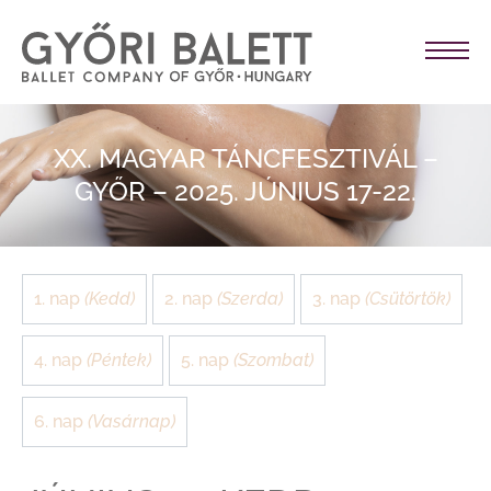
XX. MAGYAR TÁNCFESZTIVÁL –
GYŐR – 2025. JÚNIUS 17-22.
1. nap
(Kedd)
2. nap
(Szerda)
3. nap
(Csütörtök)
4. nap
(Péntek)
5. nap
(Szombat)
6. nap
(Vasárnap)