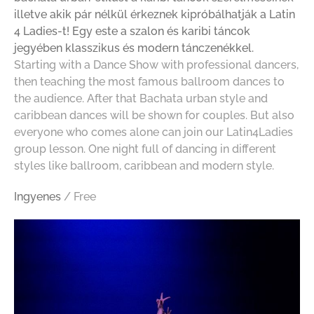
illetve akik pár nélkül érkeznek kipróbálhatják a Latin
4 Ladies-t! Egy este a szalon és karibi táncok
jegyében klasszikus és modern tánczenékkel.
Starting with a Dance Show with professional dancers,
then teaching the most famous ballroom dances to
the audience. After that Bachata urban style and
caribbean dances will be shown for couples. But also
everyone who comes alone can join our Latin4Ladies
group lesson. One night full of dancing in different
styles like ballroom, caribbean and modern style.
Ingyenes
/ Free