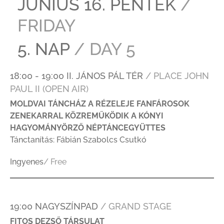
JÚNIUS 16. PÉNTEK
/
FRIDAY
5. NAP
/ DAY 5
18:00 - 19:00 II. JÁNOS PÁL TÉR
/ PLACE JOHN
PAUL II (OPEN AIR)
MOLDVAI TÁNCHÁZ A RÉZELEJE FANFÁROSOK
ZENEKARRAL KÖZREMŰKÖDIK A KÓNYI
HAGYOMÁNYÖRZŐ NÉPTÁNCEGYÜTTES
Tánctanítás: Fábián Szabolcs Csutkó
Ingyenes
/ Free
19:00 NAGYSZÍNPAD
/ GRAND STAGE
FITOS DEZSŐ TÁRSULAT