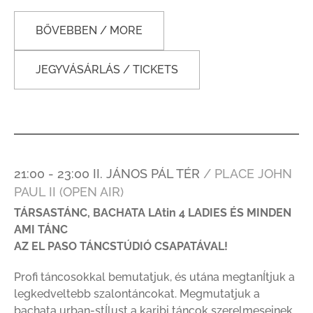
BŐVEBBEN / MORE
JEGYVÁSÁRLÁS / TICKETS
21:00 - 23:00 II. JÁNOS PÁL TÉR
/ PLACE JOHN
PAUL II (OPEN AIR)
TÁRSASTÁNC, BACHATA LAtin 4 LADIES ÉS MINDEN
AMI TÁNC
AZ EL PASO TÁNCSTÚDIÓ CSAPATÁVAL!
Profi táncosokkal bemutatjuk, és utána megtanÍtjuk a
legkedveltebb szalontáncokat. Megmutatjuk a
bachata urban-stÍlust a karibi táncok szerelmeseinek