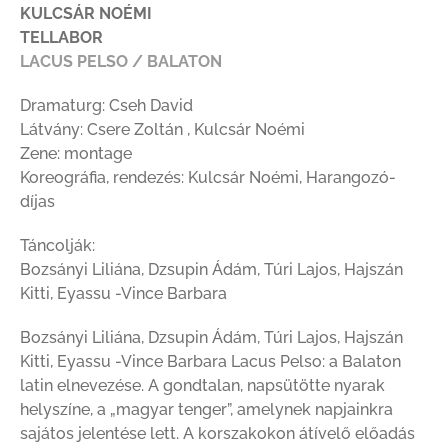
KULCSÁR NOÉMI
TELLABOR
LACUS PELSO / BALATON
Dramaturg: Cseh David
Látvány: Csere Zoltán , Kulcsár Noémi
Zene: montage
Koreográfia, rendezés: Kulcsár Noémi, Harangozó-
díjas
Táncolják:
Bozsányi Liliána, Dzsupin Ádám, Túri Lajos, Hajszán
Kitti, Eyassu -Vince Barbara
Bozsányi Liliána, Dzsupin Ádám, Túri Lajos, Hajszán
Kitti, Eyassu -Vince Barbara Lacus Pelso: a Balaton
latin elnevezése. A gondtalan, napsütötte nyarak
helyszíne, a „magyar tenger”, amelynek napjainkra
sajátos jelentése lett. A korszakokon átívelő előadás