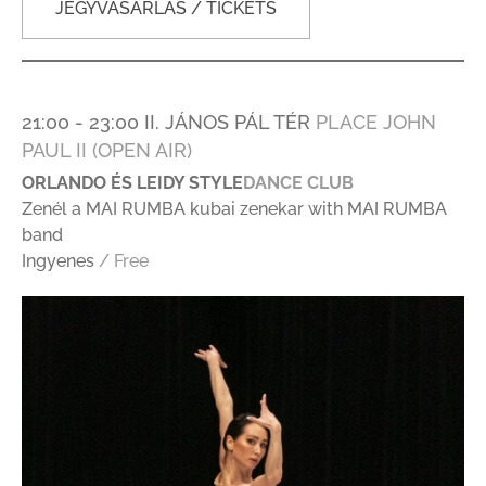
JEGYVÁSÁRLÁS / TICKETS
21:00 - 23:00 II. JÁNOS PÁL TÉR
PLACE JOHN
PAUL II (OPEN AIR)
ORLANDO ÉS LEIDY STYLE
DANCE CLUB
Zenél a MAI RUMBA kubai zenekar with MAI RUMBA
band
Ingyenes
/ Free