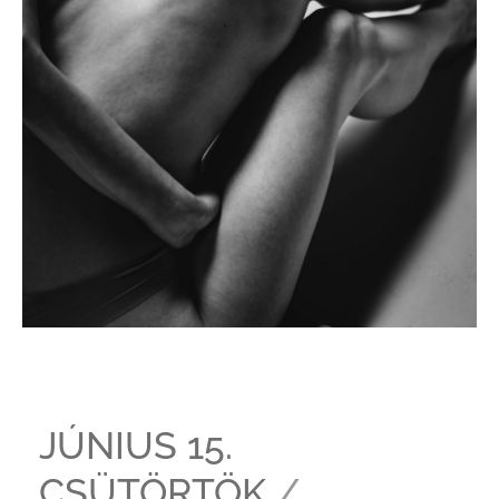
JÚNIUS 15.
CSÜTÖRTÖK
/