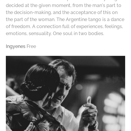
decided at the given moment, from the man's part to
the decision-making, and the acceptance of this on
the part of the woman. The Argentine tango is a dance
of freedom. A connection full of experiences, feelings,
emotions, sensuality. One soul in two bodies.
Ingyenes
Free