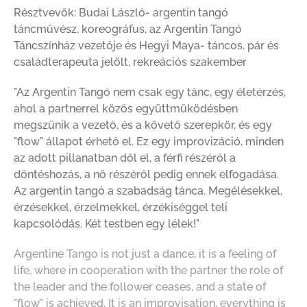
Résztvevők: Budai László- argentin tangó
táncművész, koreográfus, az Argentin Tangó
Táncszínház vezetője és Hegyi Maya- táncos, pár és
családterapeuta jelölt, rekreációs szakember
"Az Argentin Tangó nem csak egy tánc, egy életérzés,
ahol a partnerrel közös együttműködésben
megszűnik a vezető, és a követő szerepkör, és egy
"flow" állapot érhető el. Ez egy improvizáció, minden
az adott pillanatban dől el, a férfi részéről a
döntéshozás, a nő részéről pedig ennek elfogadása.
Az argentin tangó a szabadság tánca. Megélésekkel,
érzésekkel, érzelmekkel, érzékiséggel teli
kapcsolódás. Két testben egy lélek!"
Argentine Tango is not just a dance, it is a feeling of
life, where in cooperation with the partner the role of
the leader and the follower ceases, and a state of
"flow" is achieved. It is an improvisation, everything is