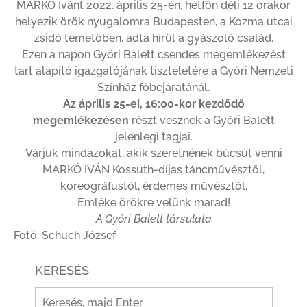
MARKÓ Ivánt 2022. április 25-én, hétfőn déli 12 órakor
helyezik örök nyugalomra Budapesten, a Kozma utcai
zsidó temetőben, adta hírül a gyászoló család.
Ezen a napon Győri Balett csendes megemlékezést
tart alapító igazgatójának tiszteletére a Győri Nemzeti
Színház főbejáratánál.
Az április 25-ei, 16:00-kor kezdődő
megemlékezésen
részt vesznek a Győri Balett
jelenlegi tagjai.
Várjuk mindazokat, akik szeretnének búcsút venni
MARKÓ IVÁN Kossuth-díjas táncművésztől,
koreográfustól, érdemes művésztől.
Emléke örökre velünk marad!
A Győri Balett társulata
Fotó: Schuch József
KERESÉS