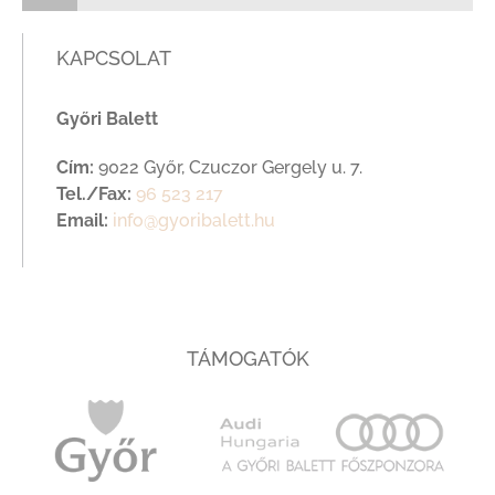
KAPCSOLAT
Győri Balett
Cím:
9022 Győr, Czuczor Gergely u. 7.
Tel./Fax:
96 523 217
Email:
info@gyoribalett.hu
TÁMOGATÓK