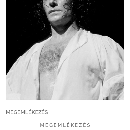
MEGEMLÉKEZÉS
M E G E M L É K E Z É S