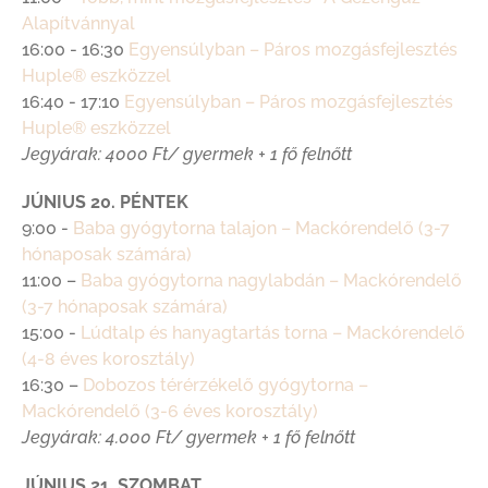
Alapítvánnyal
16:00 - 16:30
Egyensúlyban – Páros mozgásfejlesztés
Huple® eszközzel
16:40 - 17:10
Egyensúlyban – Páros mozgásfejlesztés
Huple® eszközzel
Jegyárak: 4000 Ft/ gyermek + 1 fő felnőtt
JÚNIUS 20. PÉNTEK
9:00 -
Baba gyógytorna talajon – Mackórendelő (3-7
hónaposak számára)
11:00 –
Baba gyógytorna nagylabdán – Mackórendelő
(3-7 hónaposak számára)
15:00 -
Lúdtalp és hanyagtartás torna – Mackórendelő
(4-8 éves korosztály)
16:30 –
Dobozos térérzékelő gyógytorna –
Mackórendelő (3-6 éves korosztály)
Jegyárak: 4.000 Ft/ gyermek + 1 fő felnőtt
JÚNIUS 21. SZOMBAT