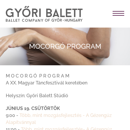
MOCORGÓ PROGRAM
M O C O R G Ó P R O G R A M
A XX. Magyar Táncfesztivál keretében
Helyszín: Győri Balett Stúdió
JÚNIUS 19. CSÜTÖRTÖK
9:00 -
Több, mint mozgásfejlesztés - A Gézengúz
Alapítvánnyal
11:00 -
Több, mint mozgásfejlesztés- A Gézengúz