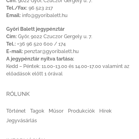
Cím:
9022 Győr, Czuczor Gergely u. 7.
Tel./Fax:
96 523 217
Email:
info@gyoribalett.hu
Győri Balett jegypénztár
Cím:
Győr, 9022 Czuczor Gergely u. 7.
Tel.:
+36 96 520 600 / 174
E-mail:
penztar@gyoribalett.hu
A jegypénztár nyitva tartása:
Kedd – Péntek: 11.00-13.00 és 14.00-17.00 valamint az
előadások előtt 1 órával
RÓLUNK
Történet
Tagok
Műsor
Produkciók
Hírek
Jegyvásárlás