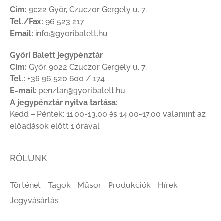
Cím:
9022 Győr, Czuczor Gergely u. 7.
Tel./Fax:
96 523 217
Email:
info@gyoribalett.hu
Győri Balett jegypénztár
Cím:
Győr, 9022 Czuczor Gergely u. 7.
Tel.:
+36 96 520 600 / 174
E-mail:
penztar@gyoribalett.hu
A jegypénztár nyitva tartása:
Kedd – Péntek: 11.00-13.00 és 14.00-17.00 valamint az
előadások előtt 1 órával
RÓLUNK
Történet
Tagok
Műsor
Produkciók
Hírek
Jegyvásárlás