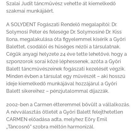
Szalai Judit táncművész vehette át kiemelkedő
szakmai munkájáért.
A SOLYDENT Fogászati Rendelő megalapítói: Dr.
Solymosi Péter és felesége Dr. Solymosiné Dr. Kiss
Ilona, megalakulása óta figyelemmel kísérik a Győri
Balettet, csodálói és hűséges nézői a társulatnak.
Cégük anyagi helyzete 24 éve tette lehetővé, hogy a
szponzorok sorai közé léphessenek, azóta a Győri
Balett táncművészeinek fogászati kezelését végzik.
Minden évben a társulat egy művészét – aki hosszú
ideje kiemelkedő munkájával hozzájárul a Győri
Balett sikereihez – pénzjutalommal díjazzák.
2002-ben a Carmen étteremmel bővült a vállalkozás.
A névválasztás ötletét a Győri Balett felejthetetlen
CARMEN előadása adta, melyhez Eöry Emil
„Táncosnő” szobra méltón harmonizál.