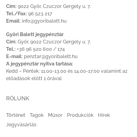
Cím:
9022 Győr, Czuczor Gergely u. 7.
Tel./Fax:
96 523 217
Email:
info@gyoribalett.hu
Győri Balett jegypénztár
Cím:
Győr, 9022 Czuczor Gergely u. 7.
Tel.:
+36 96 520 600 / 174
E-mail:
penztar@gyoribalett.hu
A jegypénztár nyitva tartása:
Kedd – Péntek: 11.00-13.00 és 14.00-17.00 valamint az
előadások előtt 1 órával
RÓLUNK
Történet
Tagok
Műsor
Produkciók
Hírek
Jegyvásárlás