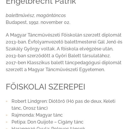
Engelbrecht Patrik
balettművész, magántáncos
Budapest, 1992. november 02.
A Magyar Táncművészeti Főiskolán szerzett diplomát
2013-ban. Évfolyamvezető balettmesterei Gál Jenő és
Szakály György voltak. A főiskola elvégzése után,
2013-ban szerződött a Győri Balett társulatához.
2017-ben Klasszikus balett táncpedagógusi diplomát
szerzett a Magyar Táncművészeti Egyetemen.
FŐISKOLAI SZEREPEI
Robert Lindgren: Diótörő (Hó pas de deux, Keleti
tánc, Orosz tánc)
Rajmonda: Magyar tánc
Petipa: Don Quijote – Cigány tánc
Harangozó Gyula: Polovec táncok