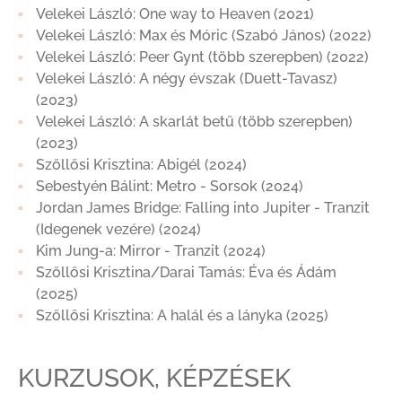
Velekei László: One way to Heaven (2021)
Velekei László: Max és Móric (Szabó János) (2022)
Velekei László: Peer Gynt (több szerepben) (2022)
Velekei László: A négy évszak (Duett-Tavasz)
(2023)
Velekei László: A skarlát betű (több szerepben)
(2023)
Szőllősi Krisztina: Abigél (2024)
Sebestyén Bálint: Metro - Sorsok (2024)
Jordan James Bridge: Falling into Jupiter - Tranzit
(Idegenek vezére) (2024)
Kim Jung-a: Mirror - Tranzit (2024)
Szőllősi Krisztina/Darai Tamás: Éva és Ádám
(2025)
Szőllősi Krisztina: A halál és a lányka (2025)
KURZUSOK, KÉPZÉSEK