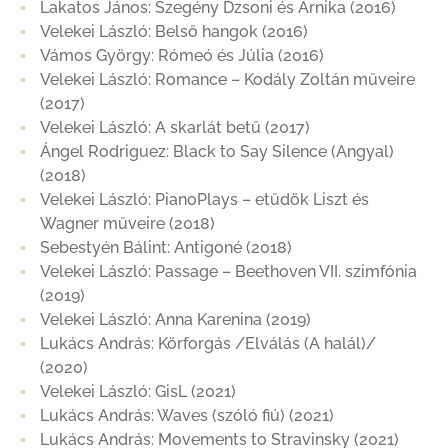
Lakatos János: Szegény Dzsoni és Árnika (2016)
Velekei László: Belső hangok (2016)
Vámos György: Rómeó és Júlia (2016)
Velekei László: Romance – Kodály Zoltán műveire
(2017)
Velekei László: A skarlát betű (2017)
Ángel Rodriguez: Black to Say Silence (Angyal)
(2018)
Velekei László: PianoPlays – etűdök Liszt és
Wagner műveire (2018)
Sebestyén Bálint: Antigoné (2018)
Velekei László: Passage – Beethoven VII. szimfónia
(2019)
Velekei László: Anna Karenina (2019)
Lukács András: Körforgás /Elválás (A halál)/
(2020)
Velekei László: GisL (2021)
Lukács András: Waves (szóló fiú) (2021)
Lukács András: Movements to Stravinsky (2021)