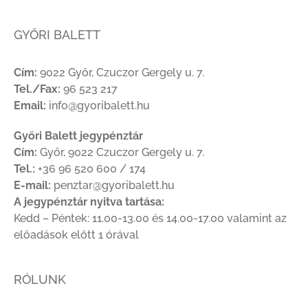
GYŐRI BALETT
Cím:
9022 Győr, Czuczor Gergely u. 7.
Tel./Fax:
96 523 217
Email:
info@gyoribalett.hu
Győri Balett jegypénztár
Cím:
Győr, 9022 Czuczor Gergely u. 7.
Tel.:
+36 96 520 600 / 174
E-mail:
penztar@gyoribalett.hu
A jegypénztár nyitva tartása:
Kedd – Péntek: 11.00-13.00 és 14.00-17.00 valamint az
előadások előtt 1 órával
RÓLUNK