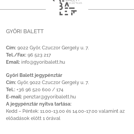
GYŐRI BALETT
Cím:
9022 Győr, Czuczor Gergely u. 7.
Tel./Fax:
96 523 217
Email:
info@gyoribalett.hu
Győri Balett jegypénztár
Cím:
Győr, 9022 Czuczor Gergely u. 7.
Tel.:
+36 96 520 600 / 174
E-mail:
penztar@gyoribalett.hu
A jegypénztár nyitva tartása:
Kedd – Péntek: 11.00-13.00 és 14.00-17.00 valamint az
előadások előtt 1 órával