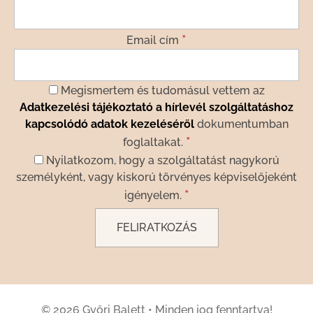
*
Email cím
Megismertem és tudomásul vettem az
Adatkezelési tájékoztató a hírlevél szolgáltatáshoz
kapcsolódó adatok kezeléséről
dokumentumban
*
foglaltakat.
Nyilatkozom, hogy a szolgáltatást nagykorú
személyként, vagy kiskorú törvényes képviselőjeként
*
igényelem.
© 2026 Győri Balett
•
Minden jog fenntartva!