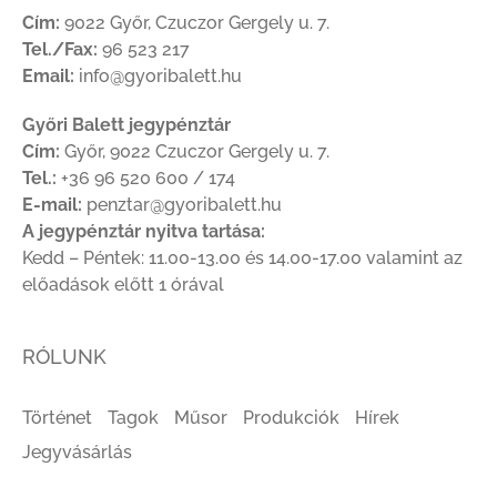
Cím:
9022 Győr, Czuczor Gergely u. 7.
Tel./Fax:
96 523 217
Email:
info@gyoribalett.hu
Győri Balett jegypénztár
Cím:
Győr, 9022 Czuczor Gergely u. 7.
Tel.:
+36 96 520 600 / 174
E-mail:
penztar@gyoribalett.hu
A jegypénztár nyitva tartása:
Kedd – Péntek: 11.00-13.00 és 14.00-17.00 valamint az
előadások előtt 1 órával
RÓLUNK
Történet
Tagok
Műsor
Produkciók
Hírek
Jegyvásárlás