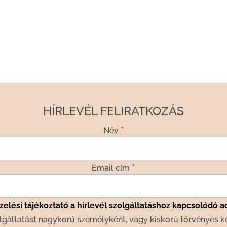
HÍRLEVÉL FELIRATKOZÁS
*
Név
*
Email cím
elési tájékoztató a hírlevél szolgáltatáshoz kapcsolódó a
lgáltatást nagykorú személyként, vagy kiskorú törvényes k