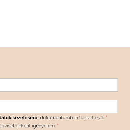
*
datok kezeléséről
dokumentumban foglaltakat.
*
épviselőjeként igényelem.