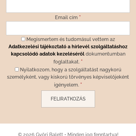
*
Email cím
Megismertem és tudomásul vettem az
Adatkezelési tájékoztató a hírlevél szolgáltatáshoz
kapcsolódó adatok kezeléséről
dokumentumban
*
foglaltakat.
Nyilatkozom, hogy a szolgáltatást nagykorú
személyként, vagy kiskorú törvényes képviselőjeként
*
igényelem.
© 2026 Győri Balett
•
Minden jog fenntartva!