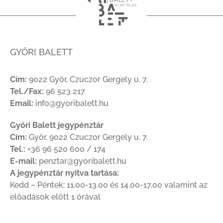
GYŐRI BALETT
Cím:
9022 Győr, Czuczor Gergely u. 7.
Tel./Fax:
96 523 217
Email:
info@gyoribalett.hu
Győri Balett jegypénztár
Cím:
Győr, 9022 Czuczor Gergely u. 7.
Tel.:
+36 96 520 600 / 174
E-mail:
penztar@gyoribalett.hu
A jegypénztár nyitva tartása:
Kedd – Péntek: 11.00-13.00 és 14.00-17.00 valamint az
előadások előtt 1 órával