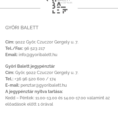
GYŐRI BALETT
Cím:
9022 Győr, Czuczor Gergely u. 7.
Tel./Fax:
96 523 217
Email:
info@gyoribalett.hu
Győri Balett jegypénztár
Cím:
Győr, 9022 Czuczor Gergely u. 7.
Tel.:
+36 96 520 600 / 174
E-mail:
penztar@gyoribalett.hu
A jegypénztár nyitva tartása:
Kedd – Péntek: 11.00-13.00 és 14.00-17.00 valamint az
előadások előtt 1 órával