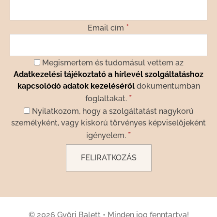
*
Email cím
Megismertem és tudomásul vettem az
Adatkezelési tájékoztató a hírlevél szolgáltatáshoz
kapcsolódó adatok kezeléséről
dokumentumban
*
foglaltakat.
Nyilatkozom, hogy a szolgáltatást nagykorú
személyként, vagy kiskorú törvényes képviselőjeként
*
igényelem.
© 2026 Győri Balett
•
Minden jog fenntartva!