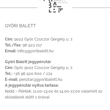
GYŐRI BALETT
Cím:
9022 Győr, Czuczor Gergely u. 7.
Tel./Fax:
96 523 217
Email:
info@gyoribalett.hu
Győri Balett jegypénztár
Cím:
Győr, 9022 Czuczor Gergely u. 7.
Tel.:
+36 96 520 600 / 174
E-mail:
penztar@gyoribalett.hu
A jegypénztár nyitva tartása:
Kedd – Péntek: 11.00-13.00 és 14.00-17.00 valamint az
előadások előtt 1 órával