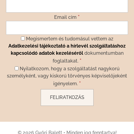
*
Email cím
Megismertem és tudomásul vettem az
Adatkezelési tájékoztató a hírlevél szolgáltatáshoz
kapcsolódó adatok kezeléséről
dokumentumban
*
foglaltakat.
Nyilatkozom, hogy a szolgáltatást nagykorú
személyként, vagy kiskorú törvényes képviselőjeként
*
igényelem.
© 2026 Győri Balett
•
Minden jog fenntartva!