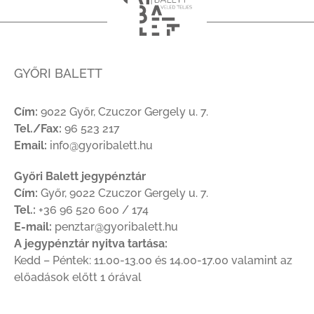
GYŐRI BALETT
Cím:
9022 Győr, Czuczor Gergely u. 7.
Tel./Fax:
96 523 217
Email:
info@gyoribalett.hu
Győri Balett jegypénztár
Cím:
Győr, 9022 Czuczor Gergely u. 7.
Tel.:
+36 96 520 600 / 174
E-mail:
penztar@gyoribalett.hu
A jegypénztár nyitva tartása:
Kedd – Péntek: 11.00-13.00 és 14.00-17.00 valamint az
előadások előtt 1 órával