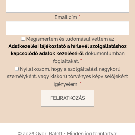
*
Email cím
Megismertem és tudomásul vettem az
Adatkezelési tájékoztató a hírlevél szolgáltatáshoz
kapcsolódó adatok kezeléséről
dokumentumban
*
foglaltakat.
Nyilatkozom, hogy a szolgáltatást nagykorú
személyként, vagy kiskorú törvényes képviselőjeként
*
igényelem.
© 2026 Győri Balett
•
Minden jog fenntartva!