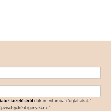
*
datok kezeléséről
dokumentumban foglaltakat.
*
épviselőjeként igényelem.