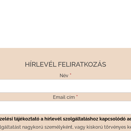
HÍRLEVÉL FELIRATKOZÁS
*
Név
*
Email cím
elési tájékoztató a hírlevél szolgáltatáshoz kapcsolódó a
lgáltatást nagykorú személyként, vagy kiskorú törvényes k