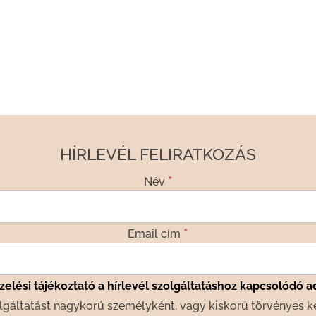
HÍRLEVÉL FELIRATKOZÁS
*
Név
*
Email cím
elési tájékoztató a hírlevél szolgáltatáshoz kapcsolódó a
lgáltatást nagykorú személyként, vagy kiskorú törvényes k