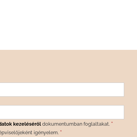
*
datok kezeléséről
dokumentumban foglaltakat.
*
épviselőjeként igényelem.