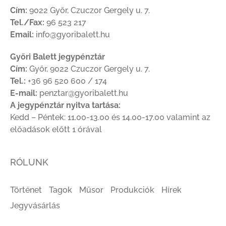
Cím:
9022 Győr, Czuczor Gergely u. 7.
Tel./Fax:
96 523 217
Email:
info@gyoribalett.hu
Győri Balett jegypénztár
Cím:
Győr, 9022 Czuczor Gergely u. 7.
Tel.:
+36 96 520 600 / 174
E-mail:
penztar@gyoribalett.hu
A jegypénztár nyitva tartása:
Kedd – Péntek: 11.00-13.00 és 14.00-17.00 valamint az
előadások előtt 1 órával
RÓLUNK
Történet
Tagok
Műsor
Produkciók
Hírek
Jegyvásárlás