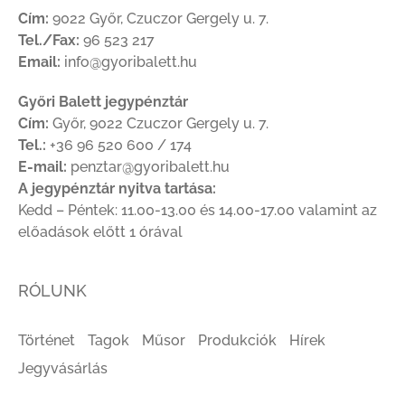
Cím:
9022 Győr, Czuczor Gergely u. 7.
Tel./Fax:
96 523 217
Email:
info@gyoribalett.hu
Győri Balett jegypénztár
Cím:
Győr, 9022 Czuczor Gergely u. 7.
Tel.:
+36 96 520 600 / 174
E-mail:
penztar@gyoribalett.hu
A jegypénztár nyitva tartása:
Kedd – Péntek: 11.00-13.00 és 14.00-17.00 valamint az
előadások előtt 1 órával
RÓLUNK
Történet
Tagok
Műsor
Produkciók
Hírek
Jegyvásárlás