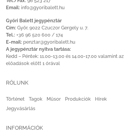
Tel./Fax:
96 523 217
Email:
info@gyoribalett.hu
Győri Balett jegypénztár
Cím:
Győr, 9022 Czuczor Gergely u. 7.
Tel.:
+36 96 520 600 / 174
E-mail:
penztar@gyoribalett.hu
A jegypénztár nyitva tartása:
Kedd – Péntek: 11.00-13.00 és 14.00-17.00 valamint az
előadások előtt 1 órával
RÓLUNK
Történet
Tagok
Műsor
Produkciók
Hírek
Jegyvásárlás
INFORMÁCIÓK