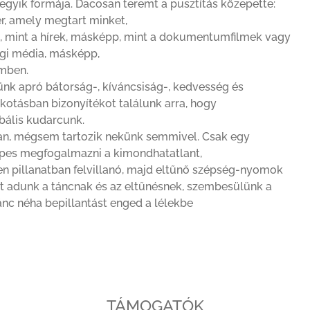
egyik formája. Dacosan teremt a pusztítás közepette:
r, amely megtart minket,
 mint a hírek, másképp, mint a dokumentumfilmek vagy
égi média, másképp,
emben.
tünk apró bátorság-, kíváncsiság-, kedvesség és
otásban bizonyítékot találunk arra, hogy
obális kudarcunk.
an, mégsem tartozik nekünk semmivel. Csak egy
képes megfogalmazni a kimondhatatlant,
len pillanatban felvillanó, majd eltűnő szépség-nyomok
t adunk a táncnak és az eltűnésnek, szembesülünk a
ánc néha bepillantást enged a lélekbe
TÁMOGATÓK