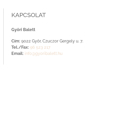
KAPCSOLAT
Győri Balett
Cím:
9022 Győr, Czuczor Gergely u. 7.
Tel./Fax:
96 523 217
Email:
info@gyoribalett.hu