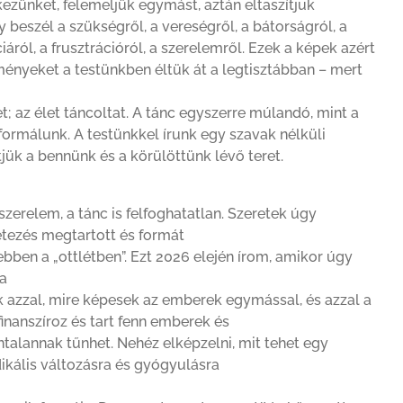
 kezünket, felemeljük egymást, aztán eltaszítjuk
 beszél a szükségről, a vereségről, a bátorságról, a
áról, a frusztrációról, a szerelemről. Ezek a képek azért
ményeket a testünkben éltük át a legtisztábban – mert
 az élet táncoltat. A tánc egyszerre múlandó, mint a
t formálunk. A testünkkel írunk egy szavak nélküli
jük a bennünk és a körülöttünk lévő teret.
a szerelem, a tánc is felfoghatatlan. Szeretek úgy
létezés megtartott és formát
bben a „ottlétben”. Ezt 2026 elején írom, amikor úgy
 a
azzal, mire képesek az emberek egymással, és azzal a
inanszíroz és tart fenn emberek és
ontalannak tűnhet. Nehéz elképzelni, mit tehet egy
ikális változásra és gyógyulásra