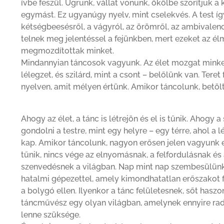
ívbe feszül. Ugrunk, vállat vonunk, ökölbe szorítjuk a
egymást. Ez ugyanúgy nyelv, mint cselekvés. A test így
kétségbeesésről, a vágyról, az örömről, az ambivalenci
telnek meg jelentéssel a fejünkben, mert ezeket az él
megmozdítottak minket.
Mindannyian táncosok vagyunk. Az élet mozgat minket;
lélegzet, és szilárd, mint a csont – belőlünk van. Tere
nyelven, amit mélyen értünk. Amikor táncolunk, betölt
Ahogy az élet, a tánc is létrejön és el is tűnik. Ahogy 
gondolni a testre, mint egy helyre – egy térre, ahol a 
kap. Amikor táncolunk, nagyon erősen jelen vagyunk e
tűnik, nincs vége az elnyomásnak, a felfordulásnak és
szenvedésnek a világban. Nap mint nap szembesülünk 
hatalmi gépezettel, amely kimondhatatlan erőszakot f
a bolygó ellen. Ilyenkor a tánc felületesnek, sőt hasz
táncművész egy olyan világban, amelynek ennyire rad
lenne szüksége.