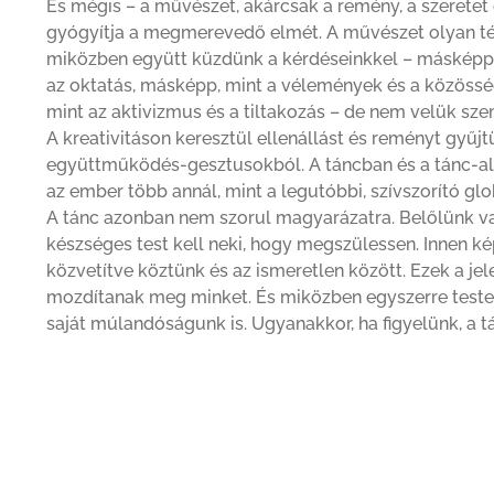
És mégis – a művészet, akárcsak a remény, a szeretet 
gyógyítja a megmerevedő elmét. A művészet olyan té
miközben együtt küzdünk a kérdéseinkkel – másképp,
az oktatás, másképp, mint a vélemények és a közöss
mint az aktivizmus és a tiltakozás – de nem velük sz
A kreativitáson keresztül ellenállást és reményt gyűj
együttműködés-gesztusokból. A táncban és a tánc-alk
az ember több annál, mint a legutóbbi, szívszorító gl
A tánc azonban nem szorul magyarázatra. Belőlünk v
készséges test kell neki, hogy megszülessen. Innen 
közvetítve köztünk és az ismeretlen között. Ezek a je
mozdítanak meg minket. És miközben egyszerre teste
saját múlandóságunk is. Ugyanakkor, ha figyelünk, a t