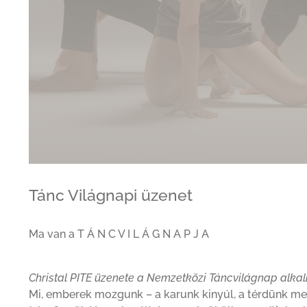
Tánc Világnapi üzenet
Ma van a T Á N C V I L Á G N A P J A
Christal PITE üzenete a Nemzetközi Táncvilágnap alka
Mi, emberek mozgunk – a karunk kinyúl, a térdünk meg