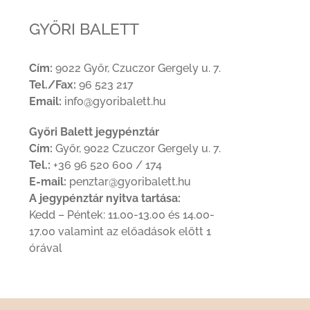
GYŐRI BALETT
Cím:
9022 Győr, Czuczor Gergely u. 7.
Tel./Fax:
96 523 217
Email:
info@gyoribalett.hu
Győri Balett jegypénztár
Cím:
Győr, 9022 Czuczor Gergely u. 7.
Tel.:
+36 96 520 600 / 174
E-mail:
penztar@gyoribalett.hu
A jegypénztár nyitva tartása:
Kedd – Péntek: 11.00-13.00 és 14.00-
17.00 valamint az előadások előtt 1
órával