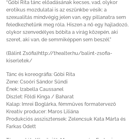
“Góbi Rita tánc előadásának kecses, vad, olykor
erotikus mozdulatai is az eszünkbe vésik: a
szexualitás mindvégig jelen van, egy pillanatra sem
feledkezhetünk meg róla. Hiszen a nő egy hajladozó,
olykor szenvedélyes bóbita a virág közepén, aki
szeret, aki van, de semmiképpen sem beszél.”
(Bálint Zsófia)http://thealter.hu/balint-zsofia-
kiserletek/
Tánc és koreográfia: Góbi Rita
Zene: Csoóri Sándor Sündi
Ének: Izabella Caussanel
Díszlet: Földi Kinga / Baharat
Kalap: Imrei Boglárka, fémműves formatervező
Kreatív producer: Maros Liliána
Produkciós asszisztensek: Zelencsuk Kata Márta és
Farkas Odett