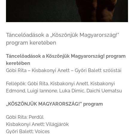
Táncelőadások a „Köszönjük Magyarország!”
program keretében
Táncelőadások a Köszönjük Magyarország! program
keretében
Góbi Rita – Kisbakonyi Anett – Győri Balett szólistái
Fellépők: Góbi Rita, Kisbakonyi Anett, Kisbakonyi
Edmond, Luigi Iannone, Luka Dimic, Daichi Uematsu
„KÖSZÖNJÜK MAGYARORSZÁG!” program
Góbi Rita: Perdül
Kisbakonyi Anett: Világjárók
Győri Balett: Voices