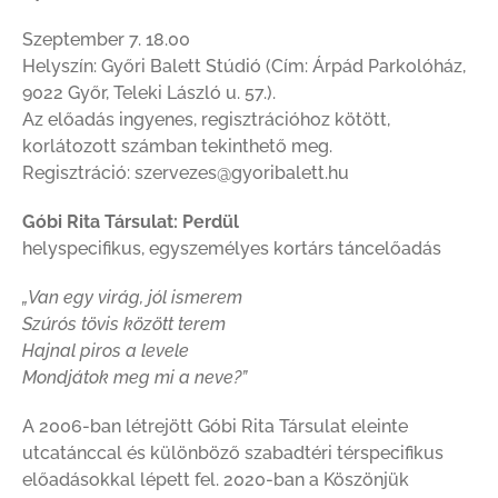
Szeptember 7. 18.00
Helyszín: Győri Balett Stúdió (Cím: Árpád Parkolóház,
9022 Győr, Teleki László u. 57.).
Az előadás ingyenes, regisztrációhoz kötött,
korlátozott számban tekinthető meg.
Regisztráció: szervezes@gyoribalett.hu
Góbi Rita Társulat: Perdül
helyspecifikus, egyszemélyes kortárs táncelőadás
„Van egy virág, jól ismerem
Szúrós tövis között terem
Hajnal piros a levele
Mondjátok meg mi a neve?”
A 2006-ban létrejött Góbi Rita Társulat eleinte
utcatánccal és különböző szabadtéri térspecifikus
előadásokkal lépett fel. 2020-ban a Köszönjük