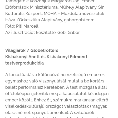
Támogatók: Köszönjük Magyarország, Emberi
Erőforrások Minisztériuma, Műhely Alapítvány, Sín
Kulturális Központ, MOHA – Mozdulatművészetek
Háza /Orkesztika Alapítvány, gaborgobi.com
Fotó: Piti Marcell
Az illusztrációt készítette: Góbi Gábor
Világjárók / Globetrotters
Kisbakonyi Anett és Kisbakonyi Edmond
testvérprodukciója
A táncelőadás a különböző nemzetiségű emberek
egymáshoz való viszonyulását mutatja be kortárs
balett performansz keretében. A test mozgása által
ötféleképpen jelenítik meg a kapcsolatot két idegen
ember között. Ehhez öt, számukra markánsan eltérő
viselkedéskultúrájú országot választottak (magyar,
olasz, német, spanyol, amerikai). A szituációk