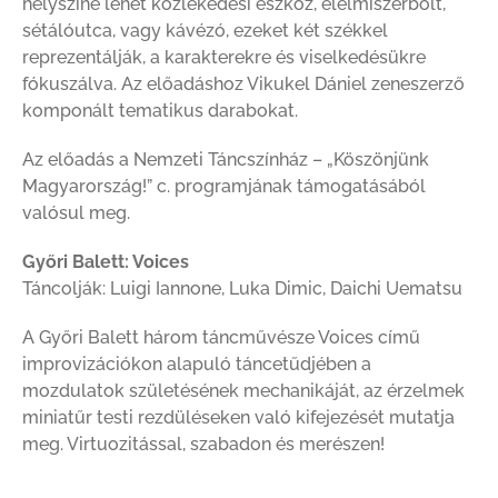
helyszíne lehet közlekedési eszköz, élelmiszerbolt,
sétálóutca, vagy kávézó, ezeket két székkel
reprezentálják, a karakterekre és viselkedésükre
fókuszálva. Az előadáshoz Vikukel Dániel zeneszerző
komponált tematikus darabokat.
Az előadás a Nemzeti Táncszínház – „Köszönjünk
Magyarország!” c. programjának támogatásából
valósul meg.
Győri Balett: Voices
Táncolják: Luigi Iannone, Luka Dimic, Daichi Uematsu
A Győri Balett három táncművésze Voices című
improvizációkon alapuló táncetűdjében a
mozdulatok születésének mechanikáját, az érzelmek
miniatűr testi rezdüléseken való kifejezését mutatja
meg. Virtuozitással, szabadon és merészen!