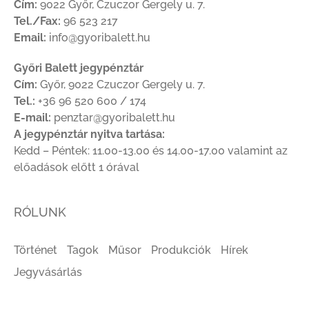
Cím:
9022 Győr, Czuczor Gergely u. 7.
Tel./Fax:
96 523 217
Email:
info@gyoribalett.hu
Győri Balett jegypénztár
Cím:
Győr, 9022 Czuczor Gergely u. 7.
Tel.:
+36 96 520 600 / 174
E-mail:
penztar@gyoribalett.hu
A jegypénztár nyitva tartása:
Kedd – Péntek: 11.00-13.00 és 14.00-17.00 valamint az
előadások előtt 1 órával
RÓLUNK
Történet
Tagok
Műsor
Produkciók
Hírek
Jegyvásárlás