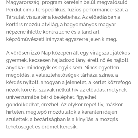
Magyarország! program keretein belül megvalósuló
Perdül című térspecifikus, fúziós performance-szal a
Társulat visszatér a kezdeteihez. Az előadásban a
kortárs mozdulatvilág, a hagyományos magyar
népzene ihlette kontra zene és a land art
képzőművészeti irányzat egyszerre jelenik meg.
A vörösen izzó Nap közepén áll egy virágszál: játékos
gyermek, kecsesen hajladozó lány, érett nő és hajlott
anyóka- mindegyik és egyik sem. Nincs egyetlen
megoldás, a válaszlehetőségek tárháza színes, a
kérdés nyitott, ahogyan a jelenetet, a kertet közrefogó
nézők köre is: szavak nélkül hív az előadás, melynek
univerzumába bárki beléphet, figyelhet,
gondolkodhat, érezhet. Az olykor repetitív, máskor
hirtelen, meglepő mozdulatok a karantén idején
születtek, a bezártságban is a kinyílás, a mozgás
lehetőségét és örömét keresik.