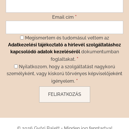
*
Email cím
Megismertem és tudomásul vettem az
Adatkezelési tájékoztató a hírlevél szolgáltatáshoz
kapcsolódó adatok kezeléséről
dokumentumban
*
foglaltakat.
Nyilatkozom, hogy a szolgáltatást nagykorú
személyként, vagy kiskorú törvényes képviselőjeként
*
igényelem.
© 2026 Győri Balett
•
Minden jog fenntartva!