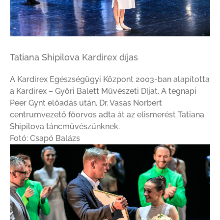
Tatiana Shipilova Kardirex díjas
A Kardirex Egészségügyi Központ 2003-ban alapította
a Kardirex – Győri Balett Művészeti Díjat. A tegnapi
Peer Gynt előadás után, Dr. Vasas Norbert
centrumvezető főorvos adta át az elismerést Tatiana
Shipilova táncművészünknek.
Fotó:
Csapó Balázs