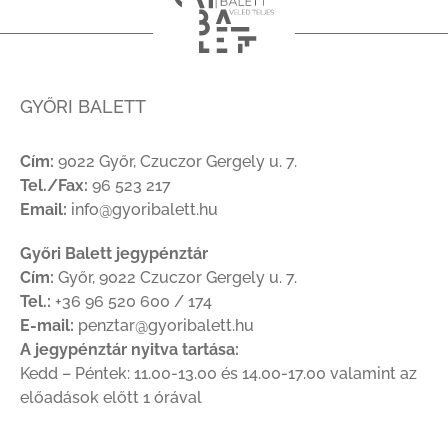
GYŐRI BALETT
Cím:
9022 Győr, Czuczor Gergely u. 7.
Tel./Fax:
96 523 217
Email:
info@gyoribalett.hu
Győri Balett jegypénztár
Cím:
Győr, 9022 Czuczor Gergely u. 7.
Tel.:
+36 96 520 600 / 174
E-mail:
penztar@gyoribalett.hu
A jegypénztár nyitva tartása:
Kedd – Péntek: 11.00-13.00 és 14.00-17.00 valamint az
előadások előtt 1 órával