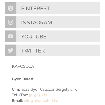
PINTEREST
INSTAGRAM
YOUTUBE
TWITTER
KAPCSOLAT
Győri Balett
Cím:
9022 Győr, Czuczor Gergely u. 7.
Tel./Fax:
96 523 217
Email:
info@gyoribalett.hu