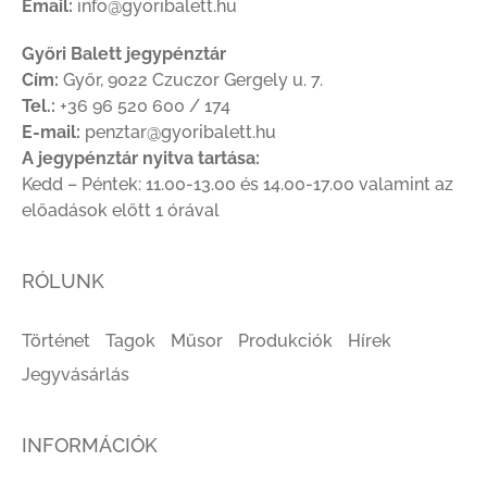
Email:
info@gyoribalett.hu
Győri Balett jegypénztár
Cím:
Győr, 9022 Czuczor Gergely u. 7.
Tel.:
+36 96 520 600 / 174
E-mail:
penztar@gyoribalett.hu
A jegypénztár nyitva tartása:
Kedd – Péntek: 11.00-13.00 és 14.00-17.00 valamint az
előadások előtt 1 órával
RÓLUNK
Történet
Tagok
Műsor
Produkciók
Hírek
Jegyvásárlás
INFORMÁCIÓK