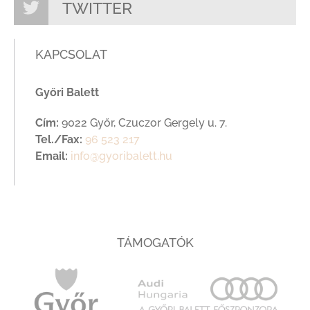
TWITTER
KAPCSOLAT
Győri Balett
Cím:
9022 Győr, Czuczor Gergely u. 7.
Tel./Fax:
96 523 217
Email:
info@gyoribalett.hu
TÁMOGATÓK